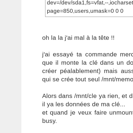
dev=/dev/sda1,fs=vfat,--,iochars
page=850,users,umask=0 0 0
oh la la j'ai mal à la tête !!
j'ai essayé ta commande merci
que il monte la clé dans un dos
créer péalablement) mais auss
qui se crée tout seul /mnt/memo
Alors dans /mnt/cle ya rien, e
il ya les données de ma clé...
et quand je veux faire unmount.
busy.