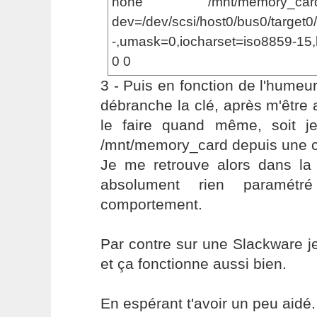
none /mnt/memory_c
dev=/dev/scsi/host0/bus0/target0/l
-,umask=0,iocharset=iso8859-1
0 0
3 - Puis en fonction de l'humeur
débranche la clé, après m'être
le faire quand même, soit j
/mnt/memory_card depuis une co
Je me retrouve alors dans la s
absolument rien paramétr
comportement.
Par contre sur une Slackware je
et ça fonctionne aussi bien.
En espérant t'avoir un peu aidé.