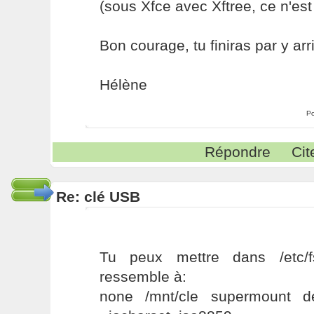
(sous Xfce avec Xftree, ce n'es
Bon courage, tu finiras par y arri
Hélène
Po
Répondre
Cit
Re: clé USB
Tu peux mettre dans /etc/f
ressemble à:
none /mnt/cle supermount dev