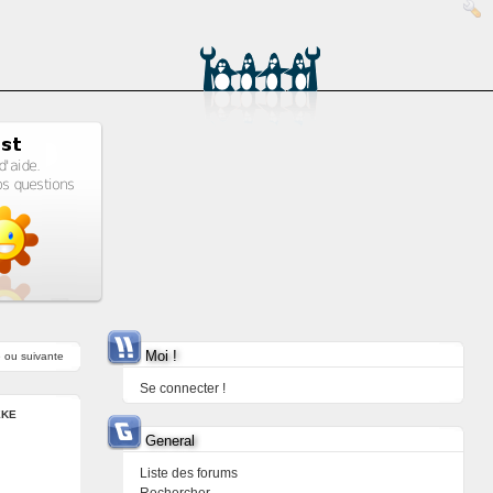
Moi !
e
ou
suivante
Se connecter !
EKE
General
Liste des forums