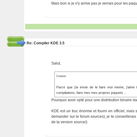
Mais bon si je n'y arrive pas je verrais pour les paque
Re: Compiler KDE 3.5
Salut,
Citation
Parce que j'ai envie de le faire moi meme, j'aime
compilations, faire mes mes propres paquets ...
Pourquoi avoir opté pour une distribution binaire dan
KDE est un truc énorme et fourni en officiel, mais 
demander sur le forum sources), je te conseillerais 
de ta version source/).