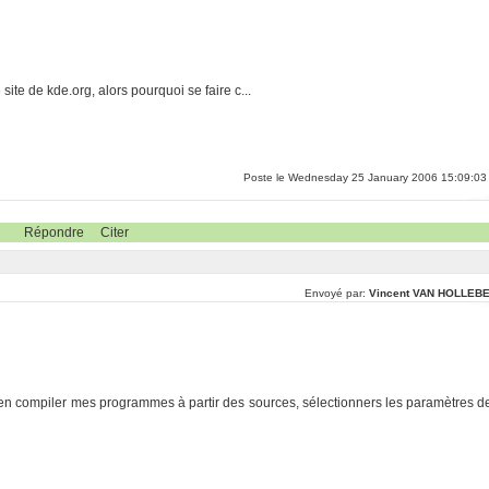
ite de kde.org, alors pourquoi se faire c...
Poste le Wednesday 25 January 2006 15:09:03
Répondre
Citer
Envoyé par:
Vincent VAN HOLLEB
bien compiler mes programmes à partir des sources, sélectionners les paramètres d