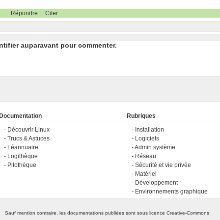
Répondre
Citer
ntifier auparavant pour commenter.
Documentation
Rubriques
Découvrir Linux
Installation
Trucs & Astuces
Logiciels
Léannuaire
Admin système
Logithèque
Réseau
Pilothèque
Sécurité et vie privée
Matériel
Développement
Environnements graphique
Sauf mention contraire, les documentations publiées sont sous licence
Creative-Commons