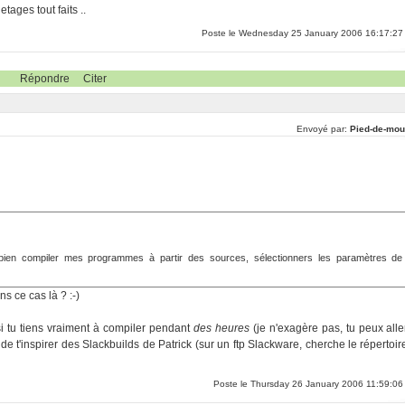
tages tout faits ..
Poste le Wednesday 25 January 2006 16:17:27
Répondre
Citer
Envoyé par:
Pied-de-mou
 bien compiler mes programmes à partir des sources, sélectionners les paramètres de
s ce cas là ? :-)
si tu tiens vraiment à compiler pendant
des heures
(je n'exagère pas, tu peux alle
de t'inspirer des Slackbuilds de Patrick (sur un ftp Slackware, cherche le répertoir
Poste le Thursday 26 January 2006 11:59:06