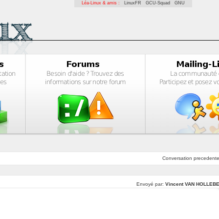
Léa-Linux & amis :
LinuxFR
GCU-Squad
GNU
Conversation
precedent
Envoyé par:
Vincent VAN HOLLEB