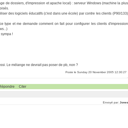
tage de dossiers, d'impression et apache local) : serveur Windows (machine la plus
oisés.
liser des logiciels éducatifs (c'est dans une école) par contre les clients (P90/133)
e ce type et me demande comment on fait pour configurer les clients d'impression
ws...)
t sympa !
aussi. Le mélange ne devrait pas poser de pb, non ?
Poste le Sunday 20 November 2005 12:30:27
Répondre
Citer
Envoyé par:
Jones