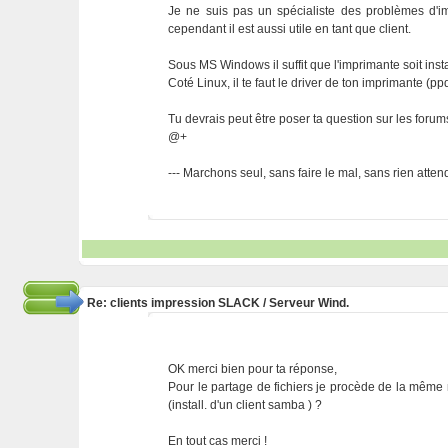
Je ne suis pas un spécialiste des problèmes d'i
cependant il est aussi utile en tant que client.
Sous MS Windows il suffit que l'imprimante soit inst
Coté Linux, il te faut le driver de ton imprimante (ppd
Tu devrais peut être poser ta question sur les forums 
@+
--- Marchons seul, sans faire le mal, sans rien attendre
Re: clients impression SLACK / Serveur Wind.
OK merci bien pour ta réponse,
Pour le partage de fichiers je procède de la même
(install. d'un client samba ) ?
En tout cas merci !