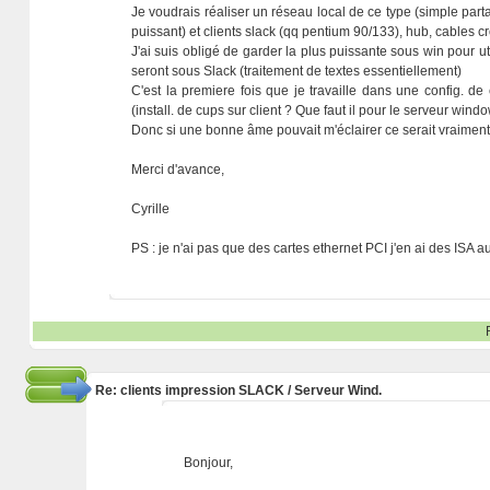
Je voudrais réaliser un réseau local de ce type (simple par
puissant) et clients slack (qq pentium 90/133), hub, cables cr
J'ai suis obligé de garder la plus puissante sous win pour uti
seront sous Slack (traitement de textes essentiellement)
C'est la premiere fois que je travaille dans une config. d
(install. de cups sur client ? Que faut il pour le serveur windo
Donc si une bonne âme pouvait m'éclairer ce serait vraimen
Merci d'avance,
Cyrille
PS : je n'ai pas que des cartes ethernet PCI j'en ai des ISA 
Re: clients impression SLACK / Serveur Wind.
Bonjour,