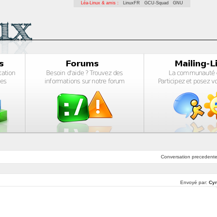
Léa-Linux & amis :
LinuxFR
GCU-Squad
GNU
Conversation
precedent
Envoyé par:
Cyr