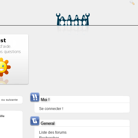
Moi !
e
ou
suivante
Se connecter !
ille
General
Liste des forums