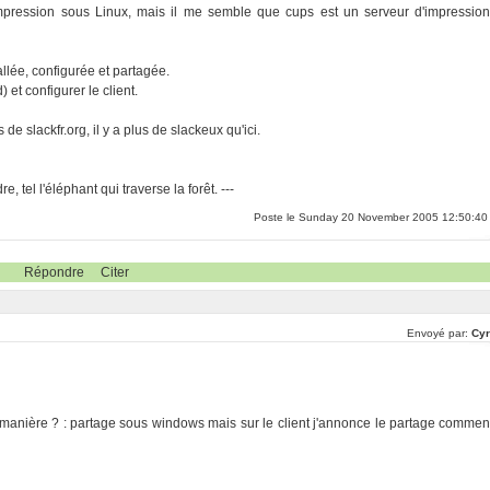
mpression sous Linux, mais il me semble que cups est un serveur d'impression
allée, configurée et partagée.
) et configurer le client.
de slackfr.org, il y a plus de slackeux qu'ici.
, tel l'éléphant qui traverse la forêt. ---
Poste le Sunday 20 November 2005 12:50:40
Répondre
Citer
Envoyé par:
Cyr
 manière ? : partage sous windows mais sur le client j'annonce le partage commen