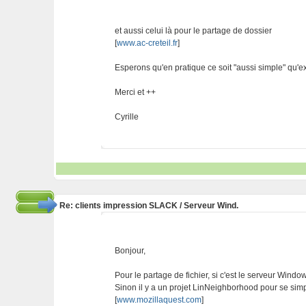
et aussi celui là pour le partage de dossier
[
www.ac-creteil.fr
]
Esperons qu'en pratique ce soit "aussi simple" qu'e
Merci et ++
Cyrille
Re: clients impression SLACK / Serveur Wind.
Bonjour,
Pour le partage de fichier, si c'est le serveur Windows
Sinon il y a un projet LinNeighborhood pour se simpl
[
www.mozillaquest.com
]