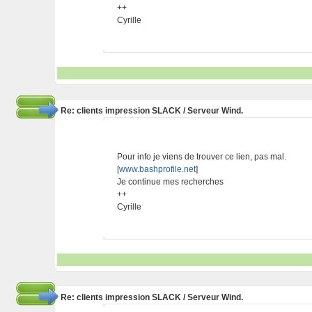
++
Cyrille
Re: clients impression SLACK / Serveur Wind.
Pour info je viens de trouver ce lien, pas mal.
[
www.bashprofile.net
]
Je continue mes recherches
++
Cyrille
Re: clients impression SLACK / Serveur Wind.