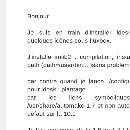
Bonjour.
Je suis en train d'installer ides
quelques icônes sous fluxbox.
J'installe imlib2 : compilation, inst
path (path=/user/bin:...)sans problè
par contre quand je lance ./config
pour idesk : plantage
car les liens symbolique
/usr/share/automake-1.7 et non auto
défaut sur la 10.1
Je fais une copie de la 1.9 en 1.7 ( fi