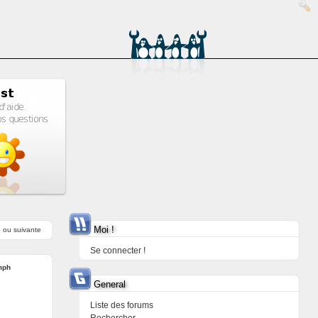
Moi !
e
ou
suivante
Se connecter !
mph
General
Liste des forums