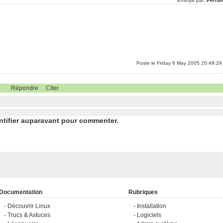
Envoyé par:
Perra
Poste le Friday 6 May 2005 20:49:29
Répondre
Citer
ntifier auparavant pour commenter.
Documentation
Rubriques
Découvrir Linux
Installation
Trucs & Astuces
Logiciels