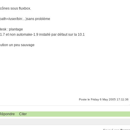
 icônes sous fluxbox.
 (path=/user/bin:...)sans problème
desk : plantage
1.7 et non automake-1.9 installé par défaut sur la 10.1
solution un peu sauvage
r
Poste le Friday 6 May 2005 17:11:36
Répondre
Citer