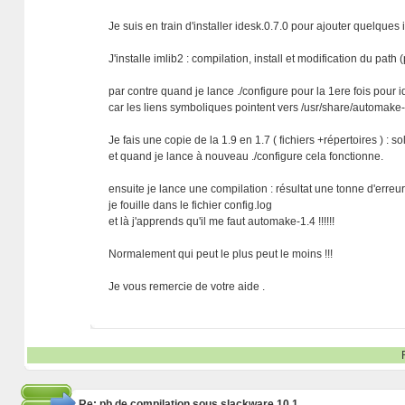
Je suis en train d'installer idesk.0.7.0 pour ajouter quelques
J'installe imlib2 : compilation, install et modification du path
par contre quand je lance ./configure pour la 1ere fois pour i
car les liens symboliques pointent vers /usr/share/automake-
Je fais une copie de la 1.9 en 1.7 ( fichiers +répertoires ) : 
et quand je lance à nouveau ./configure cela fonctionne.
ensuite je lance une compilation : résultat une tonne d'erreu
je fouille dans le fichier config.log
et là j'apprends qu'il me faut automake-1.4 !!!!!!
Normalement qui peut le plus peut le moins !!!
Je vous remercie de votre aide .
Re: pb de compilation sous slackware 10.1