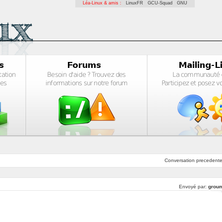
Léa-Linux & amis :
LinuxFR
GCU-Squad
GNU
Conversation
precedent
Envoyé par:
grou