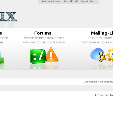
Léa-Linux & amis :
LinuxFR
GCU-Squad
GNU
Conversation
precedent
Envoyé par:
fa