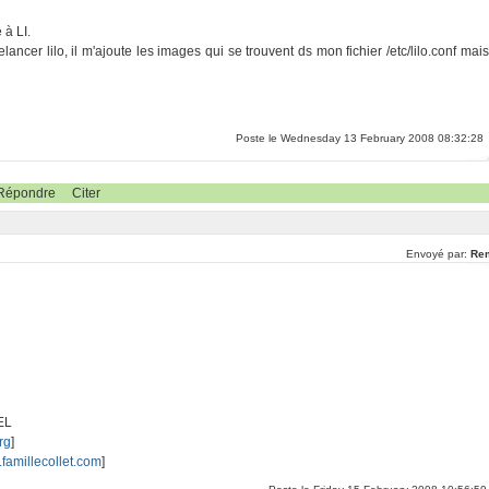
 à LI.
lancer lilo, il m'ajoute les images qui se trouvent ds mon fichier /etc/lilo.conf mais
Poste le Wednesday 13 February 2008 08:32:28
Répondre
Citer
Envoyé par:
Re
EL
rg
]
.famillecollet.com
]