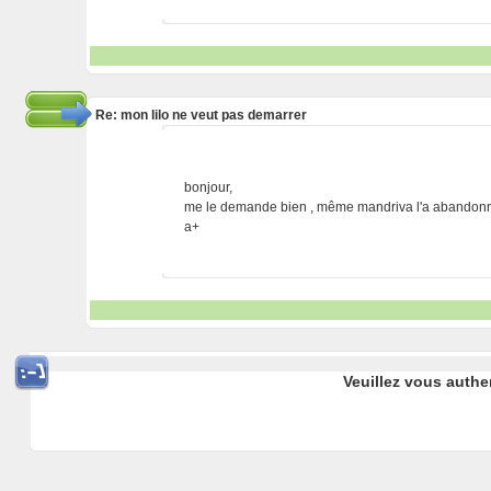
Re: mon lilo ne veut pas demarrer
bonjour,
me le demande bien , même mandriva l'a abandonn
a+
Veuillez vous authe