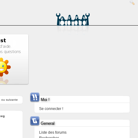
Moi !
e
ou
suivante
Se connecter !
ceg
General
Liste des forums