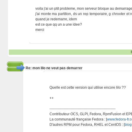
voila j'ai un ptit probleme, mon serveur bloque au demarrage
j'ai monte ma partition, ds un rep temporaire, g chrooter et re
quand je redemarre, idem
est ce que qq un a une idee?
merci
Re: mon lilo ne veut pas demarrer
Quelle est cette version qui utilise encore lilo ??
++
--------------------------------------------------------
Contributeur OCS, GLPI, Fedora, RpmFusion et EP
La communauté française Fedora : [
www.fedora-fr.o
D'autres RPM pour Fedora, RHEL et CentOS : [
blog