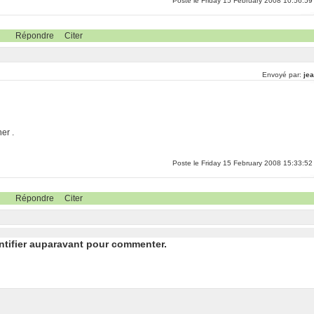
Poste le Friday 15 February 2008 10:56:59
Répondre
Citer
Envoyé par:
jea
er .
Poste le Friday 15 February 2008 15:33:52
Répondre
Citer
ntifier auparavant pour commenter.