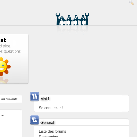
Moi !
e
ou
suivante
Se connecter !
ier
General
Liste des forums