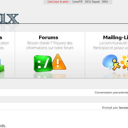
Léa-Linux & amis :
LinuxFR
GCU-Squad
GNU
Conversation
precedent
Envoyé par:
lacxav
ntfs.