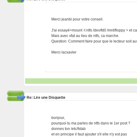
Merci jeanbi pour votre conseil.
J'ai essayé<mount -t ntfs /dev/fd0 /mnt/floppy > et c
Mais avec vfat au lieu de ntfs, ca marche.
Question: Comment faire pour que le lecteur soit au
Merci lacxavier
Re: Lire une Disquette
bonjour,
pourquoi tu ma parles de ntfs dans le 1er post ?
donnes ton /etc/fstab
et en principe il faut ajouter s'il elle n'y est pas