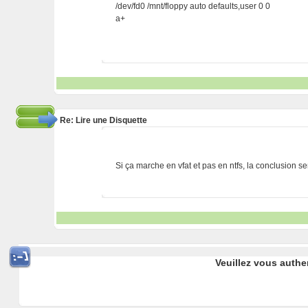
/dev/fd0 /mnt/floppy auto defaults,user 0 0
a+
Re: Lire une Disquette
Si ça marche en vfat et pas en ntfs, la conclusion sem
Veuillez vous authe