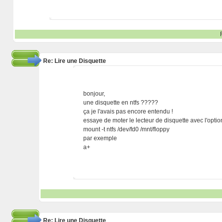
Re: Lire une Disquette
bonjour,
une disquette en ntfs ?????
ça je l'avais pas encore entendu !
essaye de moter le lecteur de disquette avec l'option
mount -t ntfs /dev/fd0 /mnt/floppy
par exemple
a+
Re: Lire une Disquette