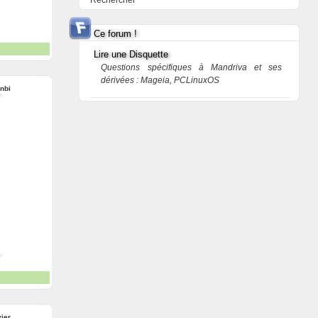
Rechercher
Ce forum !
Lire une Disquette
Questions spécifiques à Mandriva et ses
dérivées : Mageia, PCLinuxOS
nbi
ier