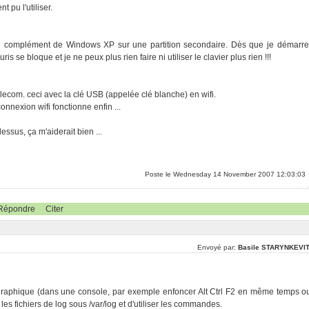
 pu l'utiliser.
en complément de Windows XP sur une partition secondaire. Dès que je démarre
 se bloque et je ne peux plus rien faire ni utiliser le clavier plus rien !!!
elecom. ceci avec la clé USB (appelée clé blanche) en wifi.
nexion wifi fonctionne enfin ...
ssus, ça m'aiderait bien ...
Poste le Wednesday 14 November 2007 12:03:03
Répondre
Citer
Envoyé par:
Basile STARYNKEVI
e graphique (dans une console, par exemple enfoncer Alt Ctrl F2 en même temps o
es fichiers de log sous /var/log et d'utiliser les commandes.