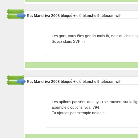
Re: Mandriva 2008 bloqué + clé blanche 9 télécom wifi
Les gars, vous êtes gentils mais là, c'est du chinois
Soyez clairs SVP :-)
Re: Mandriva 2008 bloqué + clé blanche 9 télécom wifi
Les options passées au noyau se trouvent sur la li
Exemple d'options: vga=794
Tu ajoutes par exemple nolapic.