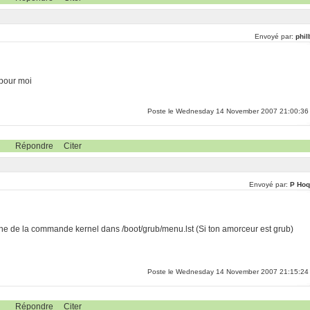
Envoyé par:
phil
 pour moi
Poste le Wednesday 14 November 2007 21:00:36
Répondre
Citer
Envoyé par:
P Hoq
gne de la commande kernel dans /boot/grub/menu.lst (Si ton amorceur est grub)
Poste le Wednesday 14 November 2007 21:15:24
Répondre
Citer