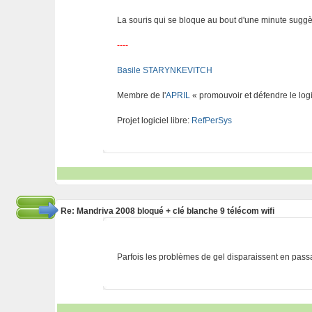
La souris qui se bloque au bout d'une minute suggè
----
Basile STARYNKEVITCH
Membre de l'
APRIL
« promouvoir et défendre le logi
Projet logiciel libre:
RefPerSys
Re: Mandriva 2008 bloqué + clé blanche 9 télécom wifi
Parfois les problèmes de gel disparaissent en pass