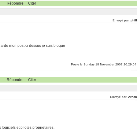
Répondre
Citer
Envoyé par:
phil
garde mon post ci dessus je suis bloqué
Poste le Sunday 18 November 2007 20:29:04
Répondre
Citer
Envoyé par:
Arnol
ogiciels et pilotes propriétaires.