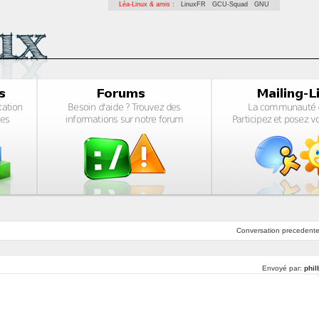
Léa-Linux & amis :
LinuxFR
GCU-Squad
GNU
Conversation
precedent
Envoyé par:
phil