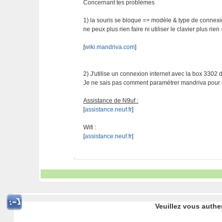
Concernant tes problèmes
1) la souris se bloque => modèle & type de connex
ne peux plus rien faire ni utiliser le clavier plus ri
[
wiki.mandriva.com
]
2) J'utilise un connexion internet avec la box 3302 
Je ne sais pas comment paramétrer mandriva pour qu
Assistance de N9uf :
[
assistance.neuf.fr
]
Wifi :
[
assistance.neuf.fr
]
Veuillez vous authe