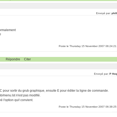
Envoyé par:
phil
 normalement
?
Poste le Thursday 15 November 2007 06:24:21
Répondre
Citer
Envoyé par:
P Hoq
C pour sortir du grub graphique, ensuite E pour éditer la ligne de commande.
b/menu.lst n'est pas modifié.
é l'option qui! convient.
Poste le Thursday 15 November 2007 06:38:25