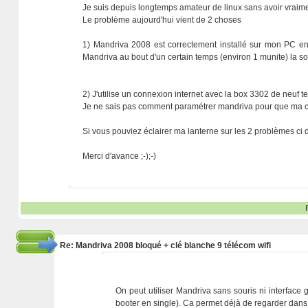
Je suis depuis longtemps amateur de linux sans avoir vraiment
Le problème aujourd'hui vient de 2 choses
1) Mandriva 2008 est correctement installé sur mon PC 
Mandriva au bout d'un certain temps (environ 1 munite) la souris
2) J'utilise un connexion internet avec la box 3302 de neuf t
Je ne sais pas comment paramétrer mandriva pour que ma con
Si vous pouviez éclairer ma lanterne sur les 2 problèmes ci de
Merci d'avance ;-);-)
Re: Mandriva 2008 bloqué + clé blanche 9 télécom wifi
On peut utiliser Mandriva sans souris ni interfac
booter en single). Ca permet déjà de regarder dans l