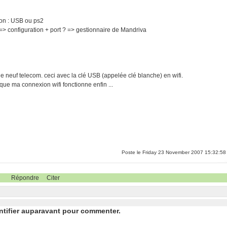
ion : USB ou ps2
en => configuration + port ? => gestionnaire de Mandriva
de neuf telecom. ceci avec la clé USB (appelée clé blanche) en wifi.
e ma connexion wifi fonctionne enfin ...
Poste le Friday 23 November 2007 15:32:58
Répondre
Citer
ntifier auparavant pour commenter.