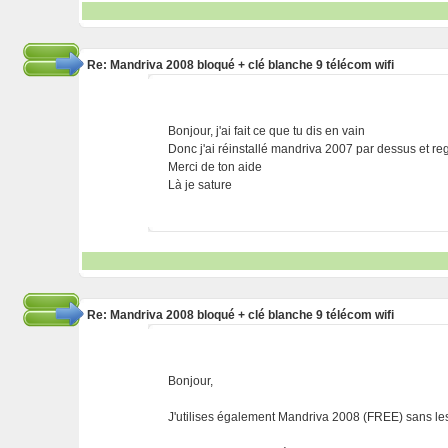
Re: Mandriva 2008 bloqué + clé blanche 9 télécom wifi
Bonjour, j'ai fait ce que tu dis en vain
Donc j'ai réinstallé mandriva 2007 par dessus et re
Merci de ton aide
Là je sature
Re: Mandriva 2008 bloqué + clé blanche 9 télécom wifi
Bonjour,
J'utilises également Mandriva 2008 (FREE) sans les l