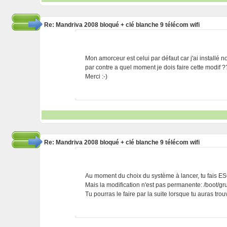
Re: Mandriva 2008 bloqué + clé blanche 9 télécom wifi
Mon amorceur est celui par défaut car j'ai installé
par contre a quel moment je dois faire cette modif ?
Merci :-)
Re: Mandriva 2008 bloqué + clé blanche 9 télécom wifi
Au moment du choix du système à lancer, tu fais ES
Mais la modification n'est pas permanente: /boot/gru
Tu pourras le faire par la suite lorsque tu auras trouv