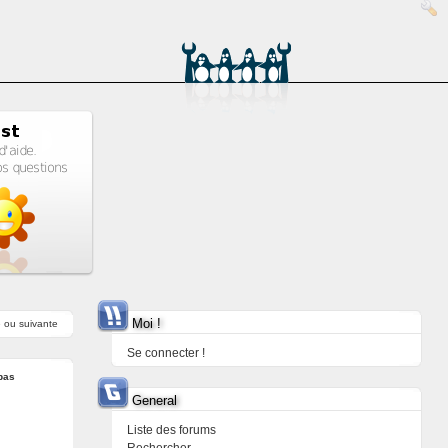
Moi !
e
ou
suivante
Se connecter !
bas
General
Liste des forums