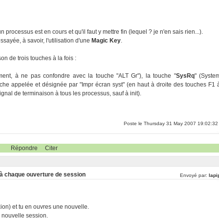
 processus est en cours et qu'il faut y mettre fin (lequel ? je n'en sais rien...).
ssayée, à savoir, l'utilisation d'une
Magic Key
.
n de trois touches à la fois :
ent, à ne pas confondre avec la touche "ALT Gr"), la touche "
SysRq
" (Syste
ouche appelée et désignée par "Impr écran syst" (en haut à droite des touches F1 
gnal de terminaison à tous les processus, sauf à init).
Poste le Thursday 31 May 2007 19:02:32
Répondre
Citer
 à chaque ouverture de session
Envoyé par:
lapi
ion) et tu en ouvres une nouvelle.
 nouvelle session.