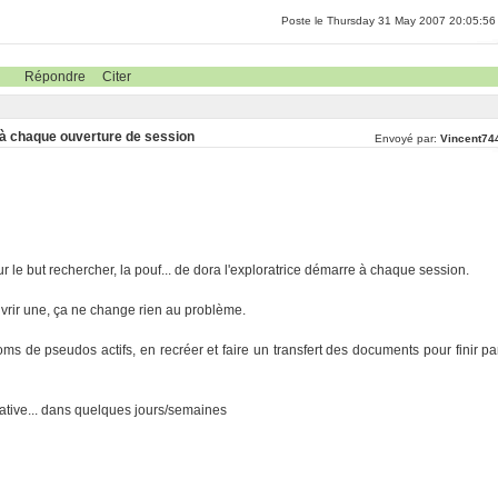
Poste le Thursday 31 May 2007 20:05:56
Répondre
Citer
 à chaque ouverture de session
Envoyé par:
Vincent74
 le but rechercher, la pouf... de dora l'exploratrice démarre à chaque session.
uvrir une, ça ne change rien au problème.
oms de pseudos actifs, en recréer et faire un transfert des documents pour finir pa
rnative... dans quelques jours/semaines