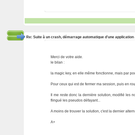
Re: Suite à un crash, démarrage automatique d'une application
Merci de votre aide.
le bilan :
la magic key, en elle même fonctionne, mais par pour
Pour ceux qui est de fermer ma session, puis en ro
Il me reste donc la dernière solution, modifié les n
flingué les pseudos défayant...
A moins de trouver la solution, c'est la dernier alte
A+