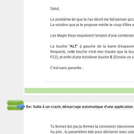
Salut,
Le problème tel que tu l'as décrit me fait penser qu'un
La solution que je te propose mérite le coup d'être e
Les Magic Keys requièrent l'emploi d'une combinaiso
La touche "
ALT
" à gauche de la barre d'espacem
Request), cette touche n'est rien d'autre que la t
F12), et enfin d'une troisième touche
E
(Envoie un si
C'est sans garantie...
Re: Suite à un crash, démarrage automatique d'une application
Tu fermes ton jeu,tu fermes ta connexion (deconnex
Au pire , tu paramètres kde pour démarrer avec une