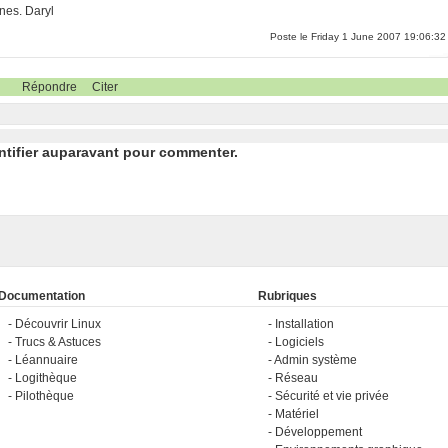
nes. Daryl
Poste le Friday 1 June 2007 19:06:32
Répondre
Citer
ntifier auparavant pour commenter.
Documentation
Rubriques
Découvrir Linux
Installation
Trucs & Astuces
Logiciels
Léannuaire
Admin système
Logithèque
Réseau
Pilothèque
Sécurité et vie privée
Matériel
Développement