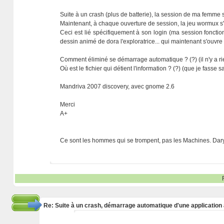
Suite à un crash (plus de batterie), la session de ma femme 
Maintenant, à chaque ouverture de session, la jeu wormux s'ou
Ceci est lié spécifiquement à son login (ma session fonct
dessin animé de dora l'exploratrice... qui maintenant s'ouvr
Comment éliminé se démarrage automatique ? (?) (il n'y a r
Où est le fichier qui détient l'information ? (?) (que je fasse sa
Mandriva 2007 discovery, avec gnome 2.6
Merci
A+
Ce sont les hommes qui se trompent, pas les Machines. Dar
Re: Suite à un crash, démarrage automatique d'une application