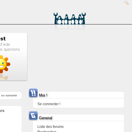
Moi !
e
ou
suivante
Se connecter !
470
General
Liste des forums