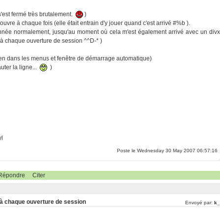
s'est fermé très brutalement.
)
vre à chaque fois (elle était entrain d'y jouer quand c'est arrivé #%b ).
ionnée normalement, jusqu'au moment où cela m'est également arrivé avec un divx
e à chaque ouverture de session ^^D-* )
ien dans les menus et fenêtre de démarrage automatique)
uter la ligne...
)
yl
Poste le Wednesday 30 May 2007 06:57:16
Répondre
Citer
 à chaque ouverture de session
Envoyé par:
k_