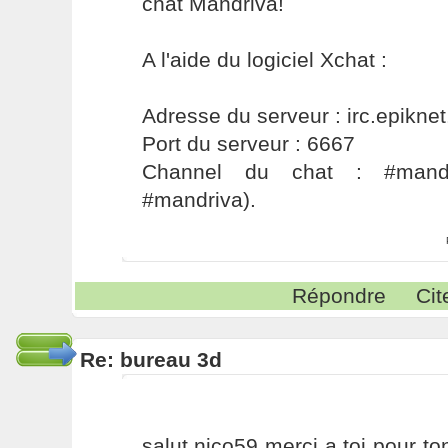
chat Mandriva!
A l'aide du logiciel Xchat :
Adresse du serveur : irc.epiknet
Port du serveur : 6667
Channel du chat : #mandri
#mandriva).
Répondre
Cit
Re: bureau 3d
salut nico59 merci a toi pour to