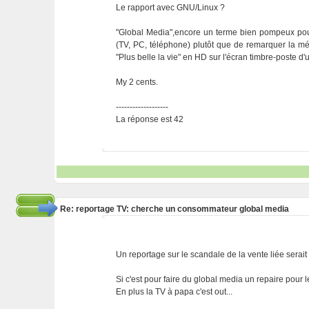
Le rapport avec GNU/Linux ?
"Global Media",encore un terme bien pompeux pour
(TV, PC, téléphone) plutôt que de remarquer la méd
"Plus belle la vie" en HD sur l'écran timbre-poste d'u
My 2 cents.
-------------------
La réponse est 42
Re: reportage TV: cherche un consommateur global media
Un reportage sur le scandale de la vente liée serait
Si c'est pour faire du global media un repaire pour le
En plus la TV à papa c'est out...