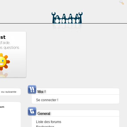
Moi !
e
ou
suivante
Se connecter !
cam
General
Liste des forums