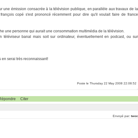
ur une émission consacrée à la télévision publique, en parallèle aux travaux de la
ançois copé s'est prononcé récemment pour dire qu'il voulait faire de france
che une personne qui aurait une consommation multimédia de la télévision.
n téléviseur banal mais soit sur ordinateur, éventuellement en podcast, ou sur
 en serai très reconnaissant!
Poste le Thursday 22 May 2008 22:08:52
Répondre
Citer
Envoyé par:
twoc