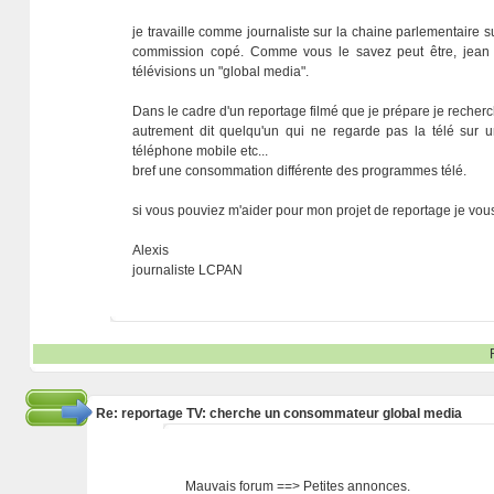
je travaille comme journaliste sur la chaine parlementaire s
commission copé. Comme vous le savez peut être, jean fr
télévisions un "global media".
Dans le cadre d'un reportage filmé que je prépare je recher
autrement dit quelqu'un qui ne regarde pas la télé sur u
téléphone mobile etc...
bref une consommation différente des programmes télé.
si vous pouviez m'aider pour mon projet de reportage je vous
Alexis
journaliste LCPAN
Re: reportage TV: cherche un consommateur global media
Mauvais forum ==> Petites annonces.