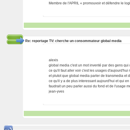
Membre de l'APRIL « promouvoir et défendre le logic
Re: reportage TV: cherche un consommateur global media
alexis
global media c'est un mot inventé par des gens qui
ce qu'il faut aller voir c'est les usages d'aujourd'h
et plutot que global media parler de transmedia et
ce qu'il y a de plus interessant aujourd'hui et qui e
faudrait un peu parler aussi du fond et de l'usage m
jean-yves