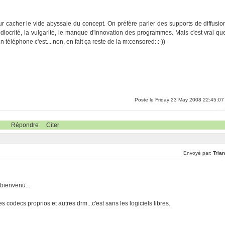
 cacher le vide abyssale du concept. On préfère parler des supports de diffusio
iocrité, la vulgarité, le manque d'innovation des programmes. Mais c'est vrai qu
n téléphone c'est... non, en fait ça reste de la m:censored: :-))
Poste le Friday 23 May 2008 22:45:07
Répondre
Citer
Envoyé par:
Tria
 bienvenu...
s codecs proprios et autres drm...c'est sans les logiciels libres.