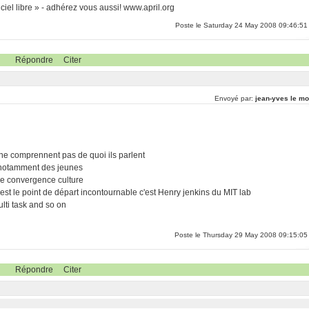
iel libre » - adhérez vous aussi! www.april.org
Poste le Saturday 24 May 2008 09:46:51
Répondre
Citer
Envoyé par:
jean-yves le mo
 ne comprennent pas de quoi ils parlent
ui notamment des jeunes
 de convergence culture
n est le point de départ incontournable c'est Henry jenkins du MIT lab
ulti task and so on
Poste le Thursday 29 May 2008 09:15:05
Répondre
Citer