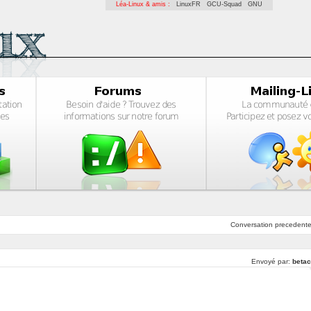
Léa-Linux & amis :
LinuxFR
GCU-Squad
GNU
Conversation
precedent
Envoyé par:
beta