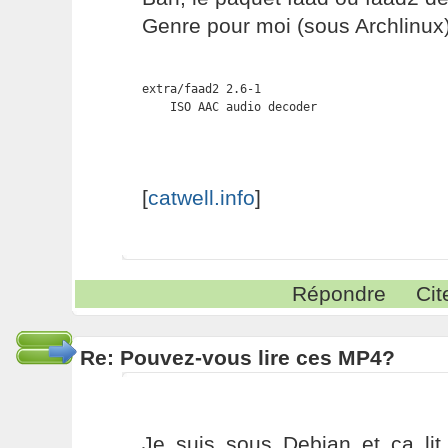
Genre pour moi (sous Archlinux)
extra/faad2 2.6-1

    ISO AAC audio decoder
[
catwell.info
]
Répondre
Cit
Re: Pouvez-vous lire ces MP4?
Je suis sous Debian et ça li