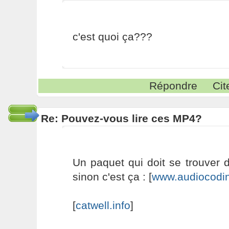
c'est quoi ça???
Répondre
Cit
Re: Pouvez-vous lire ces MP4?
Un paquet qui doit se trouver da
sinon c'est ça : [
www.audiocodi
[
catwell.info
]