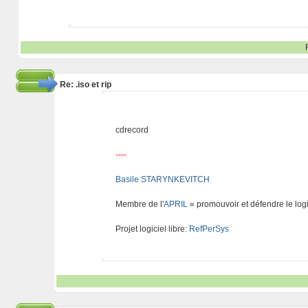
Re: .iso et rip
cdrecord
----
Basile STARYNKEVITCH
Membre de l'
APRIL
« promouvoir et défendre le logi
Projet logiciel libre:
RefPerSys