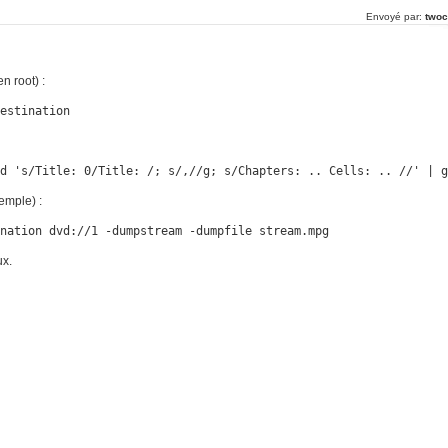
Envoyé par:
twoc
n root) :
destination
ed 's/Title: 0/Title: /; s/,//g; s/Chapters: .. Cells: .. //' | 
xemple) :
ination dvd://1 -dumpstream -dumpfile stream.mpg
ux.