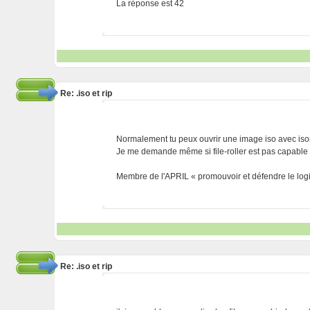
La réponse est 42
Re: .iso et rip
Normalement tu peux ouvrir une image iso avec iso
Je me demande même si file-roller est pas capable d
Membre de l'APRIL « promouvoir et défendre le logic
Re: .iso et rip