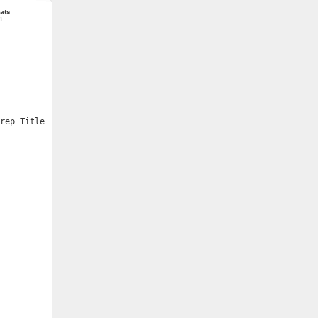
ats
grep Title