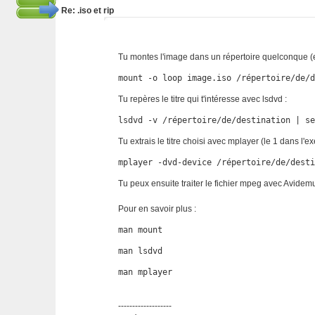
Re: .iso et rip
Tu montes l'image dans un répertoire quelconque (e
mount -o loop image.iso /répertoire/de/
Tu repères le titre qui t'intéresse avec lsdvd :
lsdvd -v /répertoire/de/destination | s
Tu extrais le titre choisi avec mplayer (le 1 dans l'e
mplayer -dvd-device /répertoire/de/dest
Tu peux ensuite traiter le fichier mpeg avec Avidem
Pour en savoir plus :
man mount
man lsdvd
man mplayer
-------------------