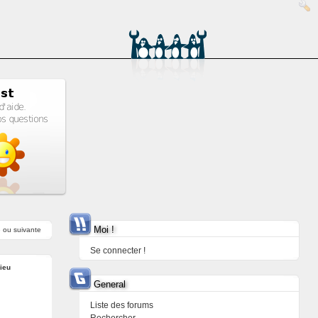
Moi !
e
ou
suivante
Se connecter !
ieu
General
Liste des forums