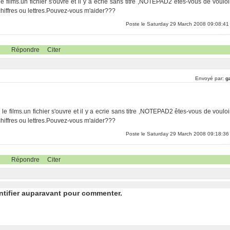
le films.un fichier s'ouvre et il y a ecrie sans titre ,NOTEPAD2 êtes-vous de vouloi
s chiffres ou lettres.Pouvez-vous m'aider???
Poste le Saturday 29 March 2008 09:08:41
Répondre
Citer
Envoyé par:
g
e le films.un fichier s'ouvre et il y a ecrie sans titre ,NOTEPAD2 êtes-vous de vouloi
s chiffres ou lettres.Pouvez-vous m'aider???
Poste le Saturday 29 March 2008 09:18:36
Répondre
Citer
ntifier auparavant pour commenter.