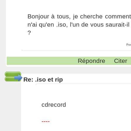
Bonjour à tous, je cherche comment 
n'ai qu'en .iso, l'un de vous saurait-
?
Po
Répondre
Citer
Re: .iso et rip
cdrecord
----