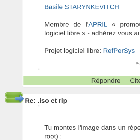
Basile STARYNKEVITCH
Membre de l'
APRIL
« promouv
logiciel libre » - adhérez vous a
Projet logiciel libre:
RefPerSys
Po
Répondre
Cit
Re: .iso et rip
Tu montes l'image dans un répe
root) :