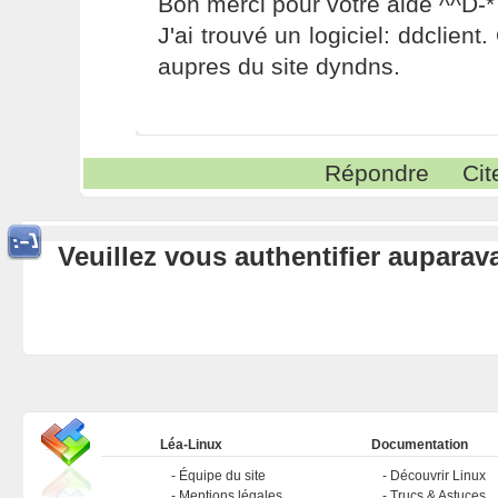
Bon merci pour votre aide ^^D-*
J'ai trouvé un logiciel: ddclient
aupres du site dyndns.
Répondre
Cit
Veuillez vous authentifier aupara
Léa-Linux
Documentation
Équipe du site
Découvrir Linux
Mentions légales
Trucs & Astuces