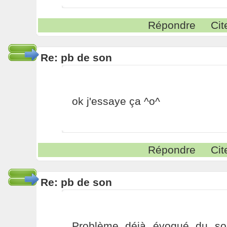
Répondre
Cit
Re: pb de son
ok j'essaye ça ^o^
Répondre
Cit
Re: pb de son
Problème déjà évoqué du so