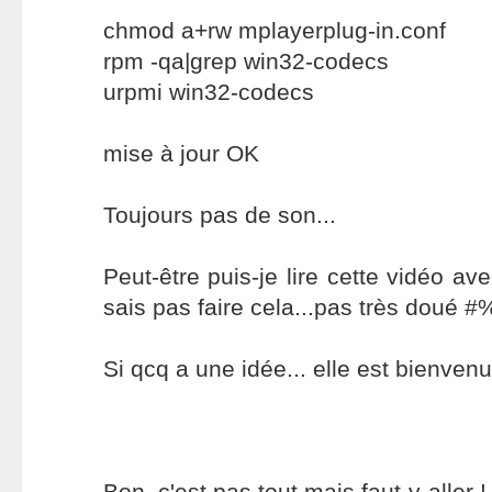
chmod a+rw mplayerplug-in.conf
rpm -qa|grep win32-codecs
urpmi win32-codecs
mise à jour OK
Toujours pas de son...
Peut-être puis-je lire cette vidéo a
sais pas faire cela...pas très doué #
Si qcq a une idée... elle est bienvenu
Bon, c'est pas tout mais faut-y-aller !