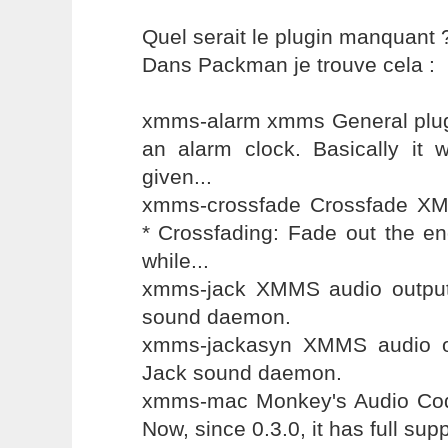
Quel serait le plugin manquant 
Dans Packman je trouve cela :
xmms-alarm xmms General plug
an alarm clock. Basically it w
given...
xmms-crossfade Crossfade XM
* Crossfading: Fade out the en
while...
xmms-jack XMMS audio output 
sound daemon.
xmms-jackasyn XMMS audio ou
Jack sound daemon.
xmms-mac Monkey's Audio Cod
Now, since 0.3.0, it has full sup