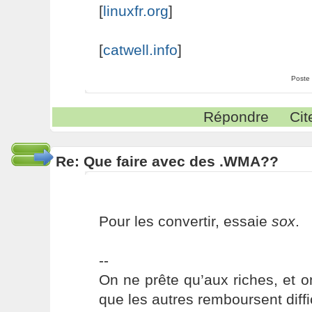
[
linuxfr.org
]
[
catwell.info
]
Poste
Répondre
Cit
Re: Que faire avec des .WMA??
Pour les convertir, essaie
sox
.
--
On ne prête qu’aux riches, et o
que les autres remboursent diffi