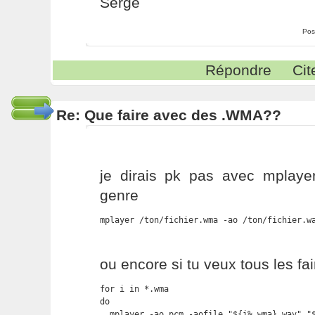
Serge
Pos
Répondre
Cit
Re: Que faire avec des .WMA??
je dirais pk pas avec mplaye
genre
mplayer /ton/fichier.wma -ao /ton/fichier.w
ou encore si tu veux tous les f
for i in *.wma

do

  mplayer -ao pcm -aofile "${i%.wma}.wav" "$