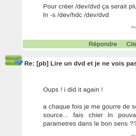
Pour créer /dev/dvd ça serait pl
ln -s /dev/hdc /dev/dvd
Po
Répondre
Cit
Re: [pb] Lire un dvd et je ne vois pa
Oups ! i did it again !
a chaque fois je me gourre de se
source... fais chier ln pouv
parametres dans le bon sens ?
Po