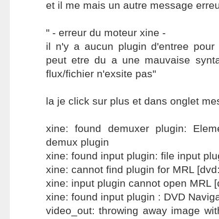
et il me mais un autre message erreu
" - erreur du moteur xine -
il n'y a aucun plugin d'entree pour 
peut etre du a une mauvaise synt
flux/fichier n'exsite pas"
la je click sur plus et dans onglet m
xine: found demuxer plugin: Ele
demux plugin
xine: found input plugin: file input plu
xine: cannot find plugin for MRL [dvd:
xine: input plugin cannot open MRL [
xine: found input plugin : DVD Naviga
video_out: throwing away image wi