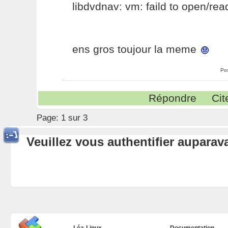
libdvdnav: vm: faild to open/re
ens gros toujour la meme
Po
Répondre
Cit
Page:
1 sur 3
Veuillez vous authentifier aupara