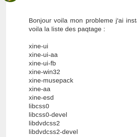
Bonjour voila mon probleme j'ai inst
voila la liste des paqtage :
xine-ui
xine-ui-aa
xine-ui-fb
xine-win32
xine-musepack
xine-aa
xine-esd
libcss0
libcss0-devel
libdvdcss2
libdvdcss2-devel