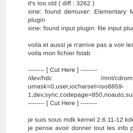
it's too old ( diff : 3262 )
xine: found demuxer: Elementary
plugin
xine: found input plugin: file input plu
voila et aussi je n'arrive pas a voir le
voila mon fichier fstab
-------- [ Cut Here ] --------
/dev/hdc /mnt/c
umask=0,user,iocharset=iso8859-
1,dev,sync,codepage=850,noauto,sui
-------- [ Cut Here ] --------
je suis sous mdk kernel 2.6.11-12 kd
je pense avoir donner tout les info 