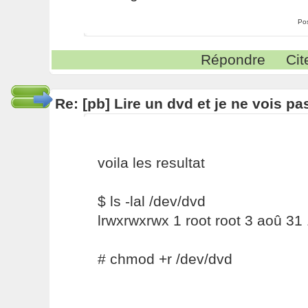
Po
Répondre
Cit
Re: [pb] Lire un dvd et je ne vois pa
voila les resultat
$ ls -lal /dev/dvd
lrwxrwxrwx 1 root root 3 aoû 31
# chmod +r /dev/dvd