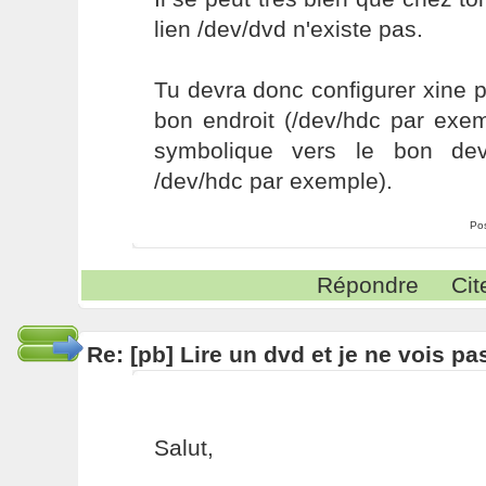
lien /dev/dvd n'existe pas.
Tu devra donc configurer xine po
bon endroit (/dev/hdc par exem
symbolique vers le bon dev
/dev/hdc par exemple).
Po
Répondre
Cit
Re: [pb] Lire un dvd et je ne vois pa
Salut,