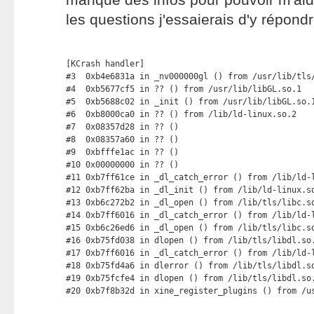
les questions j'essaierais d'y répondr
[KCrash handler]

#3  0xb4e6831a in _nv000000gl () from /usr/lib/tls/
#4  0xb5677cf5 in ?? () from /usr/lib/libGL.so.1

#5  0xb5688c02 in _init () from /usr/lib/libGL.so.1
#6  0xb8000ca0 in ?? () from /lib/ld-linux.so.2

#7  0x08357d28 in ?? ()

#8  0x08357a60 in ?? ()

#9  0xbfffe1ac in ?? ()

#10 0x00000000 in ?? ()

#11 0xb7ff61ce in _dl_catch_error () from /lib/ld-l
#12 0xb7ff62ba in _dl_init () from /lib/ld-linux.so
#13 0xb6c272b2 in _dl_open () from /lib/tls/libc.so
#14 0xb7ff6016 in _dl_catch_error () from /lib/ld-l
#15 0xb6c26ed6 in _dl_open () from /lib/tls/libc.so
#16 0xb75fd038 in dlopen () from /lib/tls/libdl.so.
#17 0xb7ff6016 in _dl_catch_error () from /lib/ld-l
#18 0xb75fd4a6 in dlerror () from /lib/tls/libdl.so
#19 0xb75fcfe4 in dlopen () from /lib/tls/libdl.so.
#20 0xb7f8b32d in xine_register_plugins () from /u