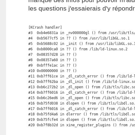
les questions j'essaierais d'y répondr
[KCrash handler]

#3  0xb4e6831a in _nv000000gl () from /usr/lib/tls/
#4  0xb5677cf5 in ?? () from /usr/lib/libGL.so.1

#5  0xb5688c02 in _init () from /usr/lib/libGL.so.1
#6  0xb8000ca0 in ?? () from /lib/ld-linux.so.2

#7  0x08357d28 in ?? ()

#8  0x08357a60 in ?? ()

#9  0xbfffe1ac in ?? ()

#10 0x00000000 in ?? ()

#11 0xb7ff61ce in _dl_catch_error () from /lib/ld-l
#12 0xb7ff62ba in _dl_init () from /lib/ld-linux.so
#13 0xb6c272b2 in _dl_open () from /lib/tls/libc.so
#14 0xb7ff6016 in _dl_catch_error () from /lib/ld-l
#15 0xb6c26ed6 in _dl_open () from /lib/tls/libc.so
#16 0xb75fd038 in dlopen () from /lib/tls/libdl.so.
#17 0xb7ff6016 in _dl_catch_error () from /lib/ld-l
#18 0xb75fd4a6 in dlerror () from /lib/tls/libdl.so
#19 0xb75fcfe4 in dlopen () from /lib/tls/libdl.so.
#20 0xb7f8b32d in xine_register_plugins () from /u