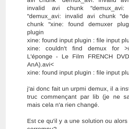
invalid avi chunk "demux_avi:
"demux_avi: invalid avi chunk "de
chunk "xine: found demuxer plug
plugin
xine: found input plugin : file input pl
xine: couldn't find demux for >/
L'éponge - Le Film FRENCH DVDR
AnA).avi<
xine: found input plugin : file input pl
j'ai donc fait un urpmi demux, il a in
truc commençant par lib (je ne s
mais cela n'a rien changé.
Est ce qu'il y a une solution ou alors 
corrompu?