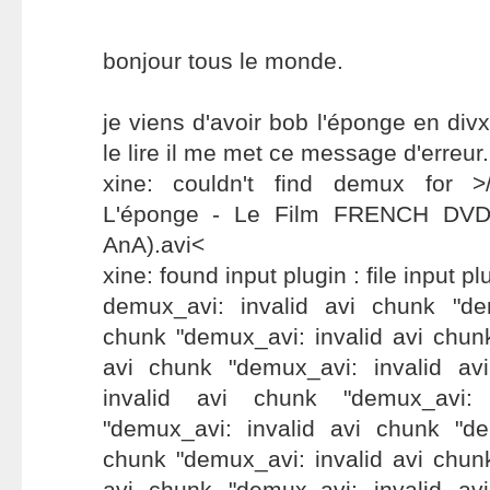
bonjour tous le monde.
je viens d'avoir bob l'éponge en div
le lire il me met ce message d'erreur.
xine: couldn't find demux for >/
L'éponge - Le Film FRENCH DVDR
AnA).avi<
xine: found input plugin : file input pl
demux_avi: invalid avi chunk "de
chunk "demux_avi: invalid avi chun
avi chunk "demux_avi: invalid av
invalid avi chunk "demux_avi:
"demux_avi: invalid avi chunk "de
chunk "demux_avi: invalid avi chun
avi chunk "demux_avi: invalid av