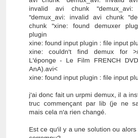
invalid avi chunk "demux_avi:
"demux_avi: invalid avi chunk "de
chunk "xine: found demuxer plug
plugin
xine: found input plugin : file input pl
xine: couldn't find demux for >/
L'éponge - Le Film FRENCH DVDR
AnA).avi<
xine: found input plugin : file input pl
j'ai donc fait un urpmi demux, il a in
truc commençant par lib (je ne s
mais cela n'a rien changé.
Est ce qu'il y a une solution ou alors 
corrompu?