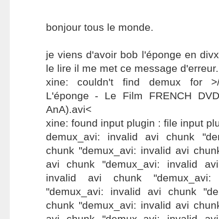
bonjour tous le monde.
je viens d'avoir bob l'éponge en div
le lire il me met ce message d'erreur.
xine: couldn't find demux for >/
L'éponge - Le Film FRENCH DVDR
AnA).avi<
xine: found input plugin : file input pl
demux_avi: invalid avi chunk "de
chunk "demux_avi: invalid avi chun
avi chunk "demux_avi: invalid av
invalid avi chunk "demux_avi:
"demux_avi: invalid avi chunk "de
chunk "demux_avi: invalid avi chun
avi chunk "demux_avi: invalid av