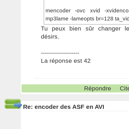
mencoder -ovc xvid -xvidenco
mp3lame -lameopts br=128 ta_vide
Tu peux bien sûr changer le
désirs.
-------------------
La réponse est 42
Répondre
Cit
Re: encoder des ASF en AVI