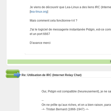
Je viens de découvrir que Lea-Linux a des liens IRC (Intern
[
lea-linux.org
]
Mais comment cela fonctionne-t-il ?
J'ai le logiciel de messagerie instantanée Pidgin, est-ce com
et un port 6667
D'avance merci
Re: Utilisation de IRC (Internet Relay Chat)
Oui, Pidgin est compatible (heureusement), je ne sais
--
On ne prête qu’aux riches, et on a bien raison, parc
-+- Tristan Bernard (1866-1947) -+-