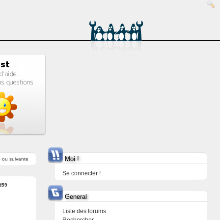
Moi !
e
ou
suivante
Se connecter !
d59
General
Liste des forums