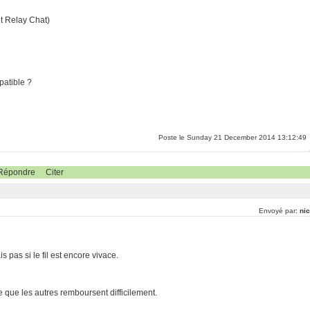
et Relay Chat)
patible ?
Poste le Sunday 21 December 2014 13:12:49
Répondre
Citer
Envoyé par:
nic
 pas si le fil est encore vivace.
e que les autres remboursent difficilement.