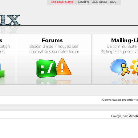
Léa-Linux & amis :
LinuxFR
GCU-Squad
GNU
Conversation
precedent
Envoyé par:
Arnol