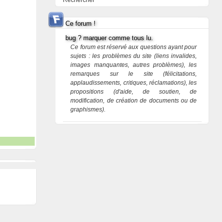
Rechercher
Ce forum !
bug ? marquer comme tous lu.
Ce forum est réservé aux questions ayant pour
sujets : les problèmes du site (liens invalides,
images manquantes, autres problèmes), les
remarques sur le site (félicitations,
applaudissements, critiques, réclamations), les
propositions (d'aide, de soutien, de
modification, de création de documents ou de
graphismes).