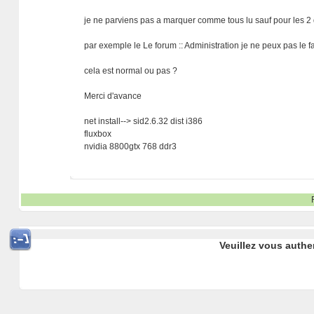
je ne parviens pas a marquer comme tous lu sauf pour les 2
par exemple le Le forum :: Administration je ne peux pas le fa
cela est normal ou pas ?
Merci d'avance
net install--> sid2.6.32 dist i386
fluxbox
nvidia 8800gtx 768 ddr3
Veuillez vous authe