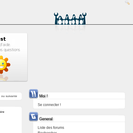
Moi !
e
ou
suivante
Se connecter !
ire
General
Liste des forums