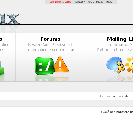
Léa-Linux & amis :
LinuxFR
GCU-Squad
GNU
Conversation
precedent
Envoyé par:
panthere no