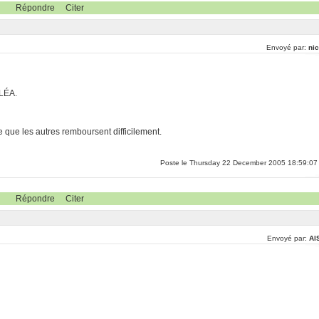
Répondre
Citer
Envoyé par:
nic
 LÉA.
e que les autres remboursent difficilement.
Poste le Thursday 22 December 2005 18:59:07
Répondre
Citer
Envoyé par:
Al