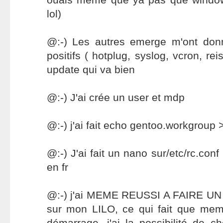
lol)
@:-) Les autres emerge m'ont don
positifs ( hotplug, syslog, vcron, rei
update qui va bien
@:-) J'ai crée un user et mdp
@:-) j'ai fait echo gentoo.workgroup
@:-) J'ai fait un nano sur/etc/rc.conf
en fr
@:-) j'ai MEME REUSSI A FAIRE 
sur mon LILO, ce qui fait que mem
démarrage, j'ai la possibilité de ch