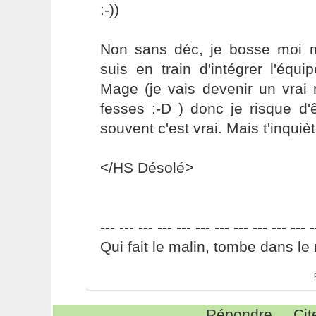
:-))
Non sans déc, je bosse moi m
suis en train d'intégrer l'éq
Mage (je vais devenir un vrai 
fesses :-D ) donc je risque d'
souvent c'est vrai. Mais t'inquiète 
</HS Désolé>
--- --- --- --- --- --- --- --- --- --- --- -
Qui fait le malin, tombe dans le 
Répondre
Cit