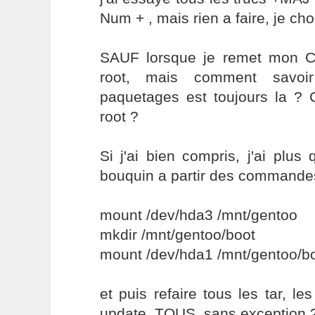
Num + , mais rien a faire, je c
SAUF lorsque je remet mon C
root, mais comment savoi
paquetages est toujours la ?
root ?
Si j'ai bien compris, j'ai plu
bouquin a partir des commande
mount /dev/hda3 /mnt/gentoo
mkdir /mnt/gentoo/boot
mount /dev/hda1 /mnt/gentoo/b
et puis refaire tous les tar, le
update, TOUS, sans exception 