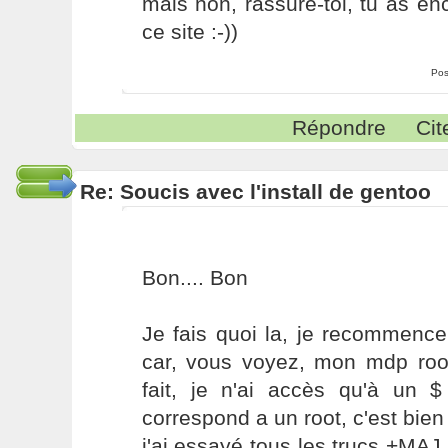
mais non, rassure-toi, tu as enc
ce site :-))
Pos
Répondre
Cit
Re: Soucis avec l'install de gentoo
Bon.... Bon
Je fais quoi la, je recommence
car, vous voyez, mon mdp root
fait, je n'ai accès qu'à un $
correspond a un root, c'est bien
j'ai essayé tous les trucs +MA