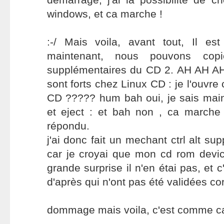
windows, et ca marche !
:-/ Mais voila, avant tout, Il est
maintenant, nous pouvons copi
supplémentaires du CD 2. AH AH AH 
sont forts chez Linux CD : je l'ouvr
CD ????? hum bah oui, je sais mai
et eject : et bah non , ca march
répondu.
j'ai donc fait un mechant ctrl alt su
car je croyai que mon cd rom devi
grande surprise il n'en étai pas, et c
d'après qui n'ont pas été validées co
dommage mais voila, c'est comme c