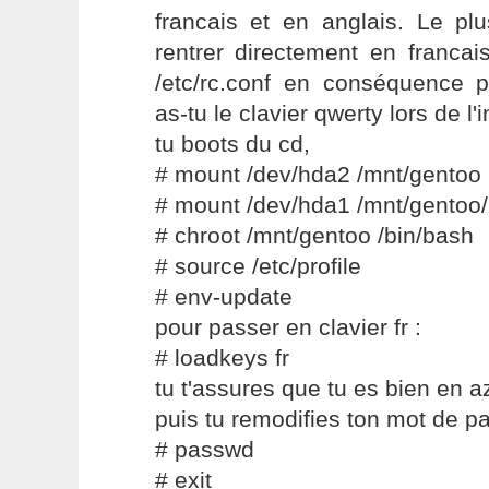
francais et en anglais. Le pl
rentrer directement en francai
/etc/rc.conf en conséquence p
as-tu le clavier qwerty lors de l'i
tu boots du cd,
# mount /dev/hda2 /mnt/gentoo
# mount /dev/hda1 /mnt/gentoo/
# chroot /mnt/gentoo /bin/bash
# source /etc/profile
# env-update
pour passer en clavier fr :
# loadkeys fr
tu t'assures que tu es bien en a
puis tu remodifies ton mot de p
# passwd
# exit