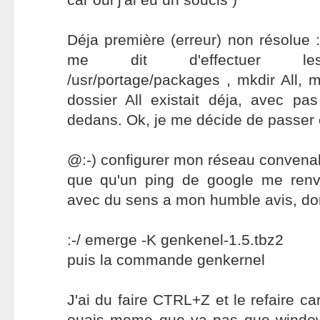
Déja première (erreur) non résolue 
me dit d'effectuer le
/usr/portage/packages , mkdir All, m
dossier All existait déja, avec pa
dedans. Ok, je me décide de passer 
@:-) configurer mon réseau convenab
que qu'un ping de google me renv
avec du sens a mon humble avis, do
:-/ emerge -K genkenel-1.5.tbz2
puis la commande genkernel
J'ai du faire CTRL+Z et le refaire ca
ouais meme que ya pas que windows 