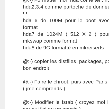
hda2,3,4 comme partoche de données
! !
hda 6 de 100M pour le boot av
format
hda7 de 1024M ( 512 X 2 ) pou
mkswap comme format
hda8 de 9G formatté en mkreiserfs
@:-) copier les distfiles, packages, p
bon endroit
@:-) Faire le chroot, puis avec Paris
( jme comprends )
@:-) Modifier le fstab ( croyez moi 
car oui j'ai eu un soucis )