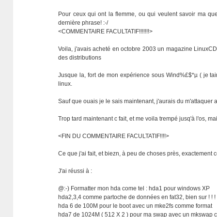
Pour ceux qui ont la flemme, ou qui veulent savoir ma ques
dernière phrase! :-/
<COMMENTAIRE FACULTATIF!!!!!!!>
Voila, j'avais acheté en octobre 2003 un magazine LinuxCD av
des distributions
Jusque la, fort de mon expérience sous Wind%£$*µ ( je taira
linux.
Sauf que ouais je le sais maintenant, j'aurais du m'attaqu
Trop tard maintenant c fait, et me voila trempé jusq'à l'os, 
<FIN DU COMMENTAIRE FACULTATIF!!!!>
Ce que j'ai fait, et biezn, à peu de choses près, exactement 
J'ai réussi à :
@:-) Formatter mon hda come tel : hda1 pour windows XP
hda2,3,4 comme partoche de données en fat32, bien sur ! ! !
hda 6 de 100M pour le boot avec un mke2fs comme format
hda7 de 1024M ( 512 X 2 ) pour ma swap avec un mkswap 