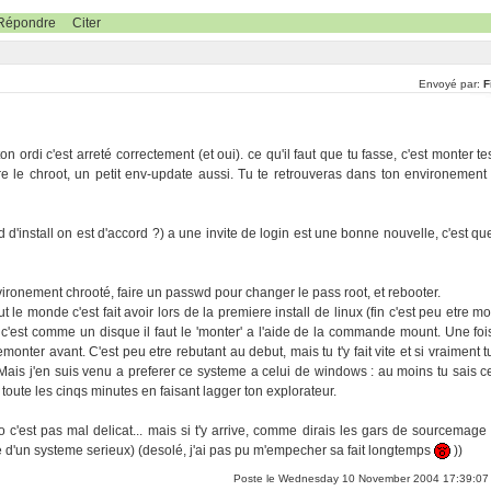
Répondre
Citer
Envoyé par:
F
on ordi c'est arreté correctement (et oui). ce qu'il faut que tu fasse, c'est monter te
ire le chroot, un petit env-update aussi. Tu te retrouveras dans ton environement 
d d'install on est d'accord ?) a une invite de login est une bonne nouvelle, c'est qu
'environement chrooté, faire un passwd pour changer le pass root, et rebooter.
t le monde c'est fait avoir lors de la premiere install de linux (fin c'est peu etre mo
 c'est comme un disque il faut le 'monter' a l'aide de la commande mount. Une foi
demonter avant. C'est peu etre rebutant au debut, mais tu t'y fait vite et si vraiment t
 Mais j'en suis venu a preferer ce systeme a celui de windows : au moins tu sais c
s toute les cinqs minutes en faisant lagger ton explorateur.
 c'est pas mal delicat... mais si t'y arrive, comme dirais les gars de sourcemage 
e d'un systeme serieux) (desolé, j'ai pas pu m'empecher sa fait longtemps
))
Poste le Wednesday 10 November 2004 17:39:07