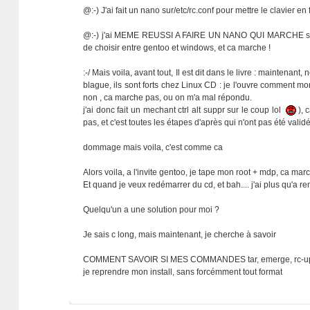
@:-) J'ai fait un nano sur/etc/rc.conf pour mettre le clavier en 
@:-) j'ai MEME REUSSI A FAIRE UN NANO QUI MARCHE sur mon
de choisir entre gentoo et windows, et ca marche !
:-/ Mais voila, avant tout, Il est dit dans le livre : maint
blague, ils sont forts chez Linux CD : je l'ouvre comment m
non , ca marche pas, ou on m'a mal répondu.
j'ai donc fait un mechant ctrl alt suppr sur le coup lol
), 
pas, et c'est toutes les étapes d'après qui n'ont pas été vali
dommage mais voila, c'est comme ca
Alors voila, a l'invite gentoo, je tape mon root + mdp, ca marc
Et quand je veux redémarrer du cd, et bah.... j'ai plus qu'a remod
Quelqu'un a une solution pour moi ?
Je sais c long, mais maintenant, je cherche à savoir
COMMENT SAVOIR SI MES COMMANDES tar, emerge, rc-upda
je reprendre mon install, sans forcémment tout format