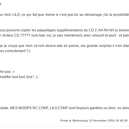
fr
 LILO, ce qui fait que meme si c'est pas bo au démarrage, j'ai la possibilité
enant, nous pouvons copier les paquetages supplémentaires du CD 2. AH AH AH la bonne
on lecteur CD ????? hum bah oui, je sais maintenant, avec umount et eject : et bah
car je croyai que mon cd rom device etai en panne, ma grande surprise il n'en étai
dées correctement ?-(
he pas :-/
ifier tout tout, tout ! :,(
te, MES MODIFS RC.CONF, LILO.CONF sont toujours gardées ou bien, ou dois
Poste le Wednesday 10 November 2004 16:48:38