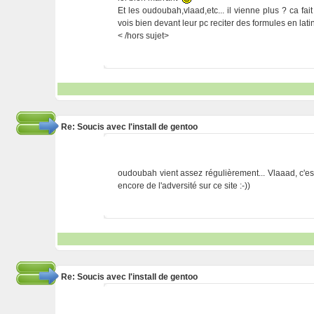
Et les oudoubah,vlaad,etc... il vienne plus ? ca fai
vois bien devant leur pc reciter des formules en latin
< /hors sujet>
Re: Soucis avec l'install de gentoo
oudoubah vient assez régulièrement... Vlaaad, c'est 
encore de l'adversité sur ce site :-))
Re: Soucis avec l'install de gentoo