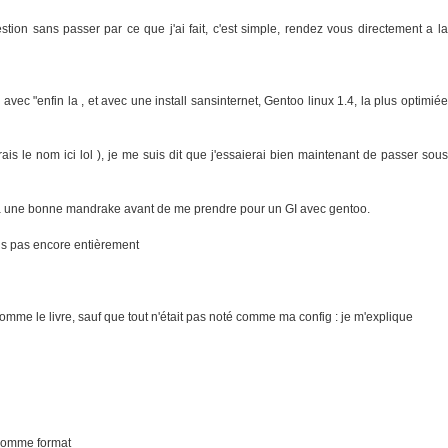
tion sans passer par ce que j'ai fait, c'est simple, rendez vous directement a la
ec "enfin la , et avec une install sansinternet, Gentoo linux 1.4, la plus optimiée
is le nom ici lol ), je me suis dit que j'essaierai bien maintenant de passer sous
er a une bonne mandrake avant de me prendre pour un GI avec gentoo.
mais pas encore entièrement
comme le livre, sauf que tout n'était pas noté comme ma config : je m'explique
comme format