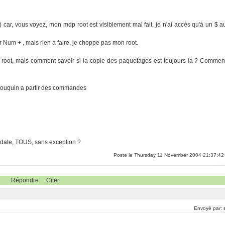
) car, vous voyez, mon mdp root est visiblement mal fait, je n'ai accès qu'à un $ a
r Num + , mais rien a faire, je choppe pas mon root.
root, mais comment savoir si la copie des paquetages est toujours la ? Commen
u bouquin a partir des commandes
-update, TOUS, sans exception ?
Poste le Thursday 11 November 2004 21:37:42
Répondre
Citer
Envoyé par: