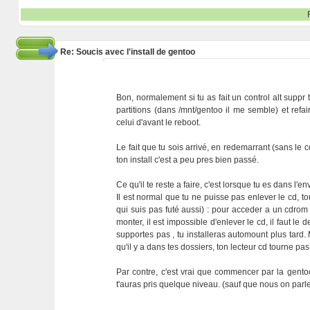
Re: Soucis avec l'install de gentoo
Bon, normalement si tu as fait un control alt suppr t
partitions (dans /mnt/gentoo il me semble) et refa
celui d'avant le reboot.
Le fait que tu sois arrivé, en redemarrant (sans le c
ton install c'est a peu pres bien passé.
Ce qu'il te reste a faire, c'est lorsque tu es dans l
Il est normal que tu ne puisse pas enlever le cd, tou
qui suis pas futé aussi) : pour acceder a un cdrom
monter, il est impossible d'enlever le cd, il faut le 
supportes pas , tu installeras automount plus tard.
qu'il y a dans tes dossiers, ton lecteur cd tourne pa
Par contre, c'est vrai que commencer par la gentoo
t'auras pris quelque niveau. (sauf que nous on parl