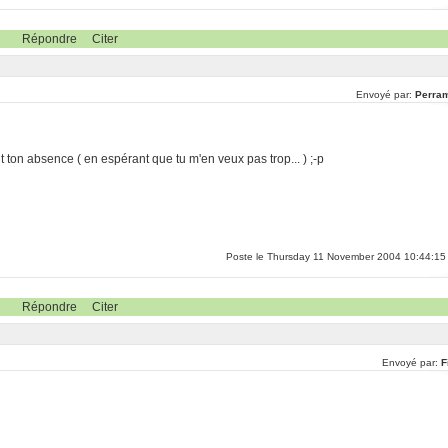
Répondre
Citer
Envoyé par:
Perra
ant ton absence ( en espérant que tu m'en veux pas trop... ) ;-p
Poste le Thursday 11 November 2004 10:44:15
Répondre
Citer
Envoyé par:
F