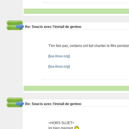
Re: Soucis avec l'install de gentoo
T'en fais pas, certains ont fait chanter le fifre pend
[
lea-linux.org
]
[
lea-linux.org
]
Re: Soucis avec l'install de gentoo
<HORS SUJET>
lol bien marrant