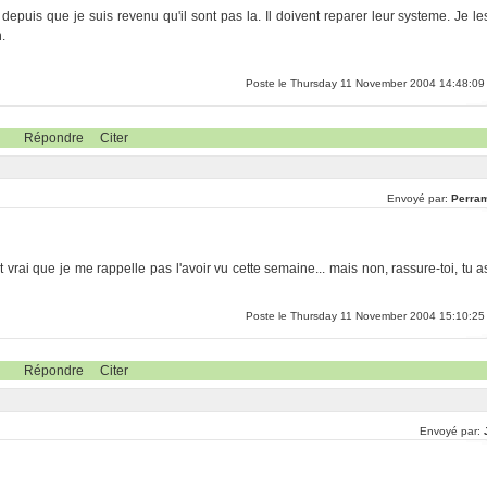
t depuis que je suis revenu qu'il sont pas la. Il doivent reparer leur systeme. Je le
.
Poste le Thursday 11 November 2004 14:48:09
Répondre
Citer
Envoyé par:
Perra
vrai que je me rappelle pas l'avoir vu cette semaine... mais non, rassure-toi, tu a
Poste le Thursday 11 November 2004 15:10:25
Répondre
Citer
Envoyé par: