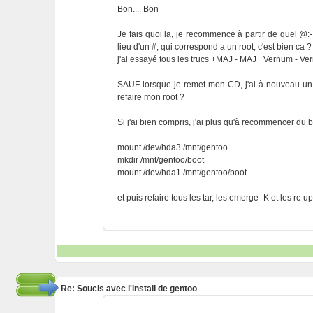
Bon.... Bon
Je fais quoi la, je recommence à partir de quel @:-
lieu d'un #, qui correspond a un root, c'est bien ca ?
j'ai essayé tous les trucs +MAJ - MAJ +Vernum - Ver
SAUF lorsque je remet mon CD, j'ai à nouveau un 
refaire mon root ?
Si j'ai bien compris, j'ai plus qu'à recommencer d
mount /dev/hda3 /mnt/gentoo
mkdir /mnt/gentoo/boot
mount /dev/hda1 /mnt/gentoo/boot
et puis refaire tous les tar, les emerge -K et les rc
Re: Soucis avec l'install de gentoo