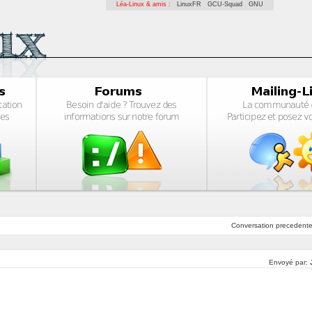
Léa-Linux & amis :
LinuxFR
GCU-Squad
GNU
Conversation
precedent
Envoyé par: