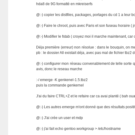
hda8 de 9G formatté en mkreiserfs
@:-) copier les distfiles, packages, portages du cd 1 a leur b
@:-) Faire le chroot, puis avec Paris et son fuseau horaire (
@:-) Modifier le fstab ( croyez moi il marche maintenant, car o
Déja première (erreur) non résolue : dans le bouquin, on me 
pb : le dossier All existait déja, avec pas mal de fichier tbz
@:-) configurer mon réseau convenablement de telle sorte 
avis, donc le reseau marche
:-/ emerge -K genkenel-1.5.tbz2
puis la commande genkernel
J'ai du faire CTRL+Z et le refaire car ca avai planté ( bah ou
@:-) Les autres emerge m'ont donné que des résultats positifs
@:-) J'ai crée un user et mdp
@:-) j'ai fait echo gentoo.workgroup > /etc/hostname