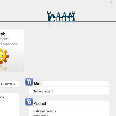
Moi !
e
ou
suivante
Se connecter !
Jéy
General
Liste des forums