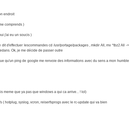
on endroit
 jme comprends )
ui j'ai eu un soucis )
dit d'effectuer lescommandes cd /usr/portage/packages , mkdir All, mv *tbz2 All ->
2 dedans. Ok, je me décide de passer outre
que qu'un ping de google me renvoie des informations avec du sens a mon humble
ais meme que ya pas que windows a qui ca arrive... ! lol)
 ( hotplug, syslog, vcron, reiserfsprogs avec le rc-update qui va bien