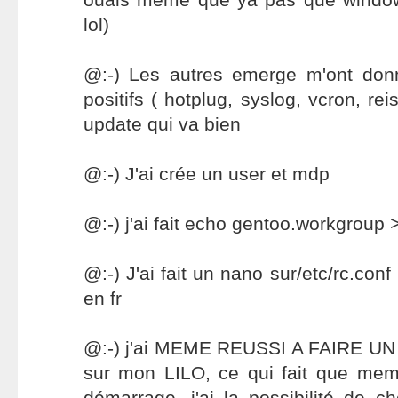
lol)
@:-) Les autres emerge m'ont don
positifs ( hotplug, syslog, vcron, rei
update qui va bien
@:-) J'ai crée un user et mdp
@:-) j'ai fait echo gentoo.workgroup
@:-) J'ai fait un nano sur/etc/rc.conf
en fr
@:-) j'ai MEME REUSSI A FAIRE 
sur mon LILO, ce qui fait que mem
démarrage, j'ai la possibilité de ch