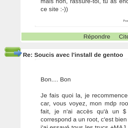
mais non, rassure-toi, tu as enc
ce site :-))
Pos
Répondre
Cit
Re: Soucis avec l'install de gentoo
Bon.... Bon
Je fais quoi la, je recommence
car, vous voyez, mon mdp root
fait, je n'ai accès qu'à un $
correspond a un root, c'est bien
j'ai essayé tous les trucs +MA