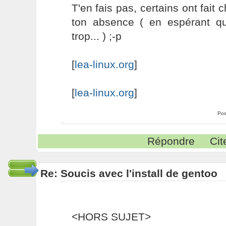
T'en fais pas, certains ont fait 
ton absence ( en espérant q
trop... ) ;-p
[
lea-linux.org
]
[
lea-linux.org
]
Pos
Répondre
Cit
Re: Soucis avec l'install de gentoo
<HORS SUJET>