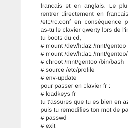
francais et en anglais. Le pl
rentrer directement en francai
/etc/rc.conf en conséquence p
as-tu le clavier qwerty lors de l'i
tu boots du cd,
# mount /dev/hda2 /mnt/gentoo
# mount /dev/hda1 /mnt/gentoo/
# chroot /mnt/gentoo /bin/bash
# source /etc/profile
# env-update
pour passer en clavier fr :
# loadkeys fr
tu t'assures que tu es bien en a
puis tu remodifies ton mot de p
# passwd
# exit