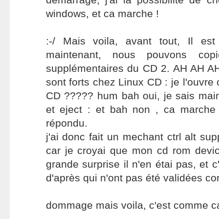
windows, et ca marche !
:-/ Mais voila, avant tout, Il est
maintenant, nous pouvons copi
supplémentaires du CD 2. AH AH AH 
sont forts chez Linux CD : je l'ouvr
CD ????? hum bah oui, je sais mai
et eject : et bah non , ca march
répondu.
j'ai donc fait un mechant ctrl alt su
car je croyai que mon cd rom devi
grande surprise il n'en étai pas, et c
d'après qui n'ont pas été validées co
dommage mais voila, c'est comme c