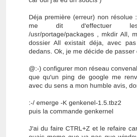
Déja première (erreur) non résolue 
me dit d'effectuer le
/usr/portage/packages , mkdir All, m
dossier All existait déja, avec pa
dedans. Ok, je me décide de passer 
@:-) configurer mon réseau convenab
que qu'un ping de google me renv
avec du sens a mon humble avis, do
:-/ emerge -K genkenel-1.5.tbz2
puis la commande genkernel
J'ai du faire CTRL+Z et le refaire ca
ouais meme que ya pas que windows 