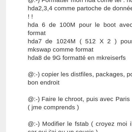
hda2,3,4 comme partoche de données
! !
hda 6 de 100M pour le boot av
format
hda7 de 1024M ( 512 X 2 ) pou
mkswap comme format
hda8 de 9G formatté en mkreiserfs
@:-) copier les distfiles, packages, p
bon endroit
@:-) Faire le chroot, puis avec Paris
( jme comprends )
@:-) Modifier le fstab ( croyez moi 
car oui j'ai eu un soucis )