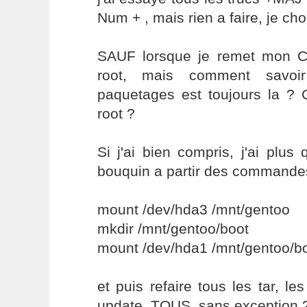
Num + , mais rien a faire, je c
SAUF lorsque je remet mon C
root, mais comment savoi
paquetages est toujours la ?
root ?
Si j'ai bien compris, j'ai plu
bouquin a partir des commande
mount /dev/hda3 /mnt/gentoo
mkdir /mnt/gentoo/boot
mount /dev/hda1 /mnt/gentoo/b
et puis refaire tous les tar, le
update, TOUS, sans exception 