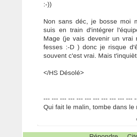
:-))
Non sans déc, je bosse moi m
suis en train d'intégrer l'éq
Mage (je vais devenir un vrai 
fesses :-D ) donc je risque d'
souvent c'est vrai. Mais t'inquiète 
</HS Désolé>
--- --- --- --- --- --- --- --- --- --- --- -
Qui fait le malin, tombe dans le 
Répondre
Cit