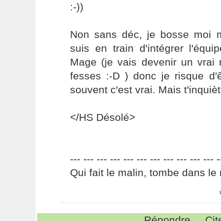
:-))
Non sans déc, je bosse moi m
suis en train d'intégrer l'éq
Mage (je vais devenir un vrai 
fesses :-D ) donc je risque d'
souvent c'est vrai. Mais t'inquiète 
</HS Désolé>
--- --- --- --- --- --- --- --- --- --- --- -
Qui fait le malin, tombe dans le 
Répondre
Cit