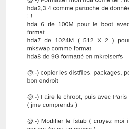
hda2,3,4 comme partoche de données
! !
hda 6 de 100M pour le boot av
format
hda7 de 1024M ( 512 X 2 ) pou
mkswap comme format
hda8 de 9G formatté en mkreiserfs
@:-) copier les distfiles, packages, p
bon endroit
@:-) Faire le chroot, puis avec Paris
( jme comprends )
@:-) Modifier le fstab ( croyez moi 
car oui j'ai eu un soucis )