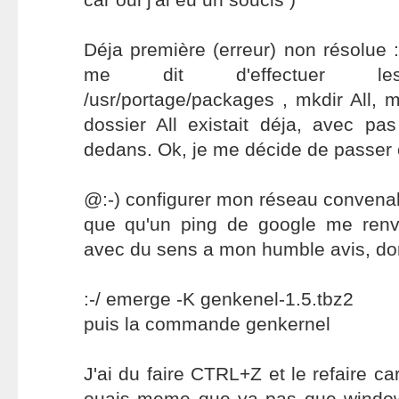
Déja première (erreur) non résolue 
me dit d'effectuer le
/usr/portage/packages , mkdir All, m
dossier All existait déja, avec pa
dedans. Ok, je me décide de passer 
@:-) configurer mon réseau convenab
que qu'un ping de google me renv
avec du sens a mon humble avis, do
:-/ emerge -K genkenel-1.5.tbz2
puis la commande genkernel
J'ai du faire CTRL+Z et le refaire ca
ouais meme que ya pas que windows 