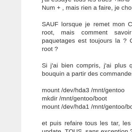
Num + , mais rien a faire, je c
SAUF lorsque je remet mon C
root, mais comment savoi
paquetages est toujours la ?
root ?
Si j'ai bien compris, j'ai plu
bouquin a partir des commande
mount /dev/hda3 /mnt/gentoo
mkdir /mnt/gentoo/boot
mount /dev/hda1 /mnt/gentoo/b
et puis refaire tous les tar, le
update, TOUS, sans exception 