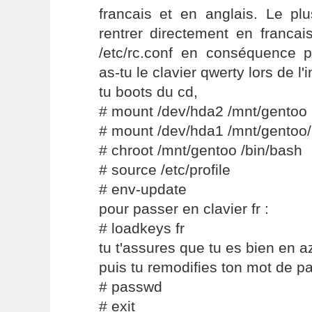
francais et en anglais. Le pl
rentrer directement en francai
/etc/rc.conf en conséquence p
as-tu le clavier qwerty lors de l'i
tu boots du cd,
# mount /dev/hda2 /mnt/gentoo
# mount /dev/hda1 /mnt/gentoo/
# chroot /mnt/gentoo /bin/bash
# source /etc/profile
# env-update
pour passer en clavier fr :
# loadkeys fr
tu t'assures que tu es bien en a
puis tu remodifies ton mot de p
# passwd
# exit