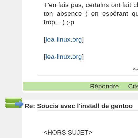
T'en fais pas, certains ont fait 
ton absence ( en espérant q
trop... ) ;-p
[
lea-linux.org
]
[
lea-linux.org
]
Pos
Répondre
Cit
Re: Soucis avec l'install de gentoo
<HORS SUJET>