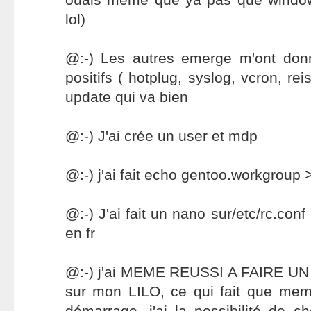
lol)
@:-) Les autres emerge m'ont don
positifs ( hotplug, syslog, vcron, rei
update qui va bien
@:-) J'ai crée un user et mdp
@:-) j'ai fait echo gentoo.workgroup
@:-) J'ai fait un nano sur/etc/rc.conf
en fr
@:-) j'ai MEME REUSSI A FAIRE 
sur mon LILO, ce qui fait que mem
démarrage, j'ai la possibilité de ch