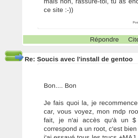
mais non, rassure-toi, tu as enc
ce site :-))
Pos
Répondre
Cit
Re: Soucis avec l'install de gentoo
Bon.... Bon
Je fais quoi la, je recommence
car, vous voyez, mon mdp root
fait, je n'ai accès qu'à un $
correspond a un root, c'est bien
j'ai essayé tous les trucs +MA