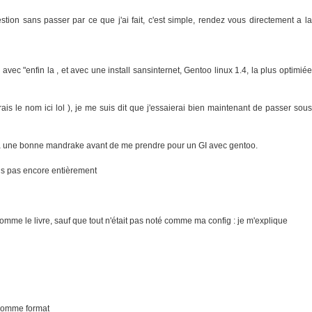
tion sans passer par ce que j'ai fait, c'est simple, rendez vous directement a la
ec "enfin la , et avec une install sansinternet, Gentoo linux 1.4, la plus optimiée
is le nom ici lol ), je me suis dit que j'essaierai bien maintenant de passer sous
er a une bonne mandrake avant de me prendre pour un GI avec gentoo.
mais pas encore entièrement
comme le livre, sauf que tout n'était pas noté comme ma config : je m'explique
comme format