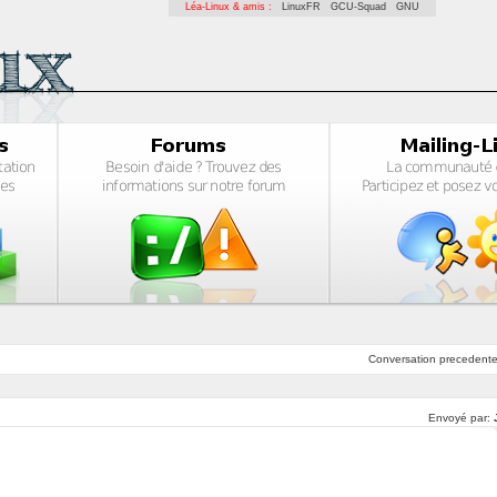
Léa-Linux & amis :
LinuxFR
GCU-Squad
GNU
Conversation
precedent
Envoyé par: