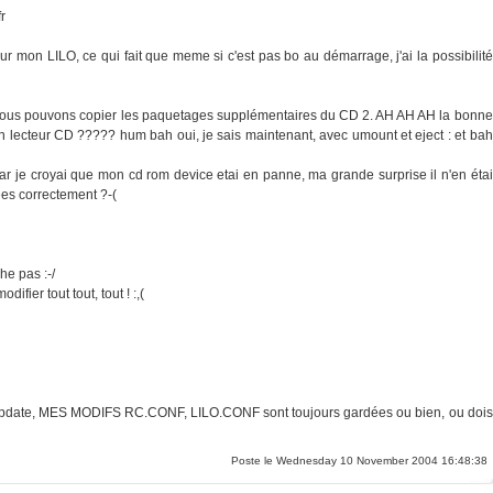
fr
 LILO, ce qui fait que meme si c'est pas bo au démarrage, j'ai la possibilité
enant, nous pouvons copier les paquetages supplémentaires du CD 2. AH AH AH la bonne
on lecteur CD ????? hum bah oui, je sais maintenant, avec umount et eject : et bah
car je croyai que mon cd rom device etai en panne, ma grande surprise il n'en étai
dées correctement ?-(
he pas :-/
ifier tout tout, tout ! :,(
te, MES MODIFS RC.CONF, LILO.CONF sont toujours gardées ou bien, ou dois
Poste le Wednesday 10 November 2004 16:48:38