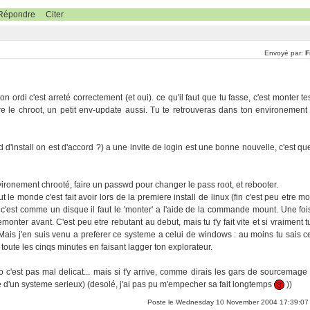
Répondre
Citer
Envoyé par:
F
on ordi c'est arreté correctement (et oui). ce qu'il faut que tu fasse, c'est monter te
ire le chroot, un petit env-update aussi. Tu te retrouveras dans ton environement 
d d'install on est d'accord ?) a une invite de login est une bonne nouvelle, c'est qu
'environement chrooté, faire un passwd pour changer le pass root, et rebooter.
t le monde c'est fait avoir lors de la premiere install de linux (fin c'est peu etre mo
 c'est comme un disque il faut le 'monter' a l'aide de la commande mount. Une foi
demonter avant. C'est peu etre rebutant au debut, mais tu t'y fait vite et si vraiment t
 Mais j'en suis venu a preferer ce systeme a celui de windows : au moins tu sais c
s toute les cinqs minutes en faisant lagger ton explorateur.
 c'est pas mal delicat... mais si t'y arrive, comme dirais les gars de sourcemage 
e d'un systeme serieux) (desolé, j'ai pas pu m'empecher sa fait longtemps
))
Poste le Wednesday 10 November 2004 17:39:07