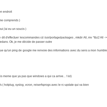
on endroit
 jme comprends )
ui j'ai eu un soucis )
dit d'effectuer lescommandes cd /usr/portage/packages , mkdir All, mv *tbz2 All ->
2 dedans. Ok, je me décide de passer outre
que qu'un ping de google me renvoie des informations avec du sens a mon humble
ais meme que ya pas que windows a qui ca arrive... ! lol)
 ( hotplug, syslog, vcron, reiserfsprogs avec le rc-update qui va bien