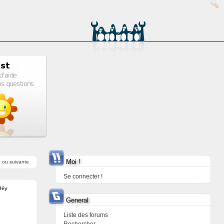
Moi !
e
ou
suivante
Se connecter !
Jéy
General
Liste des forums