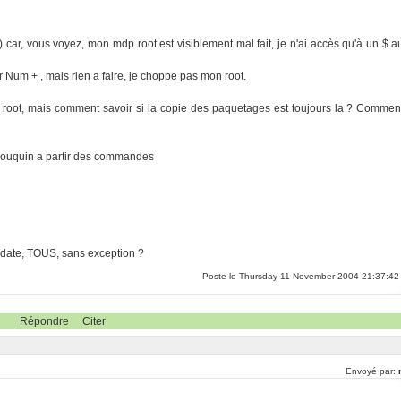
) car, vous voyez, mon mdp root est visiblement mal fait, je n'ai accès qu'à un $ a
r Num + , mais rien a faire, je choppe pas mon root.
root, mais comment savoir si la copie des paquetages est toujours la ? Commen
u bouquin a partir des commandes
-update, TOUS, sans exception ?
Poste le Thursday 11 November 2004 21:37:42
Répondre
Citer
Envoyé par: