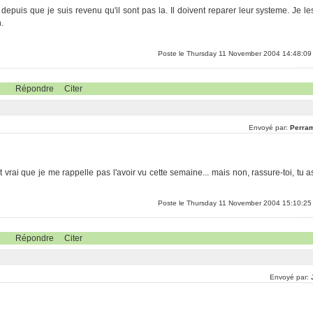
t depuis que je suis revenu qu'il sont pas la. Il doivent reparer leur systeme. Je le
.
Poste le Thursday 11 November 2004 14:48:09
Répondre
Citer
Envoyé par:
Perra
vrai que je me rappelle pas l'avoir vu cette semaine... mais non, rassure-toi, tu a
Poste le Thursday 11 November 2004 15:10:25
Répondre
Citer
Envoyé par: