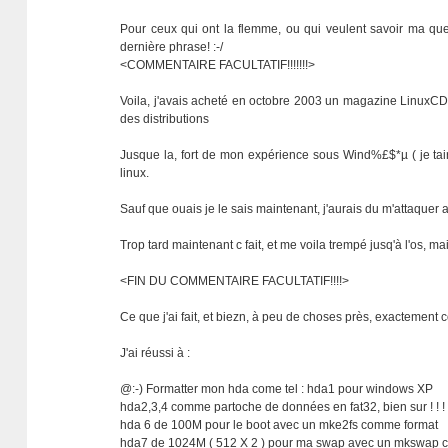
Pour ceux qui ont la flemme, ou qui veulent savoir ma ques
dernière phrase! :-/
<COMMENTAIRE FACULTATIF!!!!!!!>
Voila, j'avais acheté en octobre 2003 un magazine LinuxCD av
des distributions
Jusque la, fort de mon expérience sous Wind%£$*µ ( je taira
linux.
Sauf que ouais je le sais maintenant, j'aurais du m'attaqu
Trop tard maintenant c fait, et me voila trempé jusq'à l'os, 
<FIN DU COMMENTAIRE FACULTATIF!!!!>
Ce que j'ai fait, et biezn, à peu de choses près, exactement 
J'ai réussi à :
@:-) Formatter mon hda come tel : hda1 pour windows XP
hda2,3,4 comme partoche de données en fat32, bien sur ! ! !
hda 6 de 100M pour le boot avec un mke2fs comme format
hda7 de 1024M ( 512 X 2 ) pour ma swap avec un mkswap 