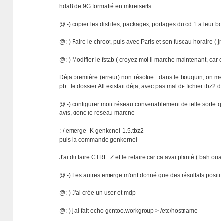
hda8 de 9G formatté en mkreiserfs
@:-) copier les distfiles, packages, portages du cd 1 a leur b
@:-) Faire le chroot, puis avec Paris et son fuseau horaire (
@:-) Modifier le fstab ( croyez moi il marche maintenant, car o
Déja première (erreur) non résolue : dans le bouquin, on me 
pb : le dossier All existait déja, avec pas mal de fichier tbz
@:-) configurer mon réseau convenablement de telle sorte 
avis, donc le reseau marche
:-/ emerge -K genkenel-1.5.tbz2
puis la commande genkernel
J'ai du faire CTRL+Z et le refaire car ca avai planté ( bah ou
@:-) Les autres emerge m'ont donné que des résultats positifs
@:-) J'ai crée un user et mdp
@:-) j'ai fait echo gentoo.workgroup > /etc/hostname