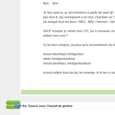
Bon.... Bon
Je fais quoi la, je recommence à partir de quel @:-
lieu d'un #, qui correspond a un root, c'est bien ca ?
j'ai essayé tous les trucs +MAJ - MAJ +Vernum - Ver
SAUF lorsque je remet mon CD, j'ai à nouveau un 
refaire mon root ?
Si j'ai bien compris, j'ai plus qu'à recommencer d
mount /dev/hda3 /mnt/gentoo
mkdir /mnt/gentoo/boot
mount /dev/hda1 /mnt/gentoo/boot
et puis refaire tous les tar, les emerge -K et les rc
Re: Soucis avec l'install de gentoo