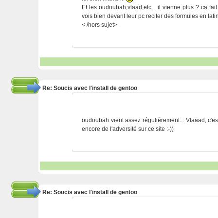
Et les oudoubah,vlaad,etc... il vienne plus ? ca fai
vois bien devant leur pc reciter des formules en latin
< /hors sujet>
Re: Soucis avec l'install de gentoo
oudoubah vient assez régulièrement... Vlaaad, c'est 
encore de l'adversité sur ce site :-))
Re: Soucis avec l'install de gentoo