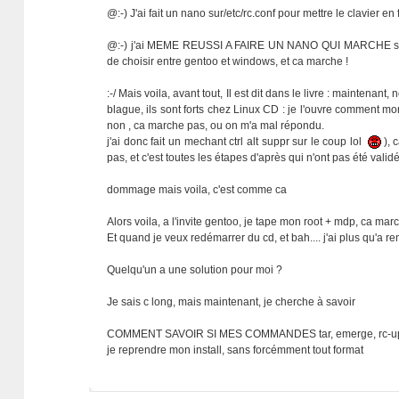
@:-) J'ai fait un nano sur/etc/rc.conf pour mettre le clavier en 
@:-) j'ai MEME REUSSI A FAIRE UN NANO QUI MARCHE sur mon
de choisir entre gentoo et windows, et ca marche !
:-/ Mais voila, avant tout, Il est dit dans le livre : maint
blague, ils sont forts chez Linux CD : je l'ouvre comment m
non , ca marche pas, ou on m'a mal répondu.
j'ai donc fait un mechant ctrl alt suppr sur le coup lol
), 
pas, et c'est toutes les étapes d'après qui n'ont pas été vali
dommage mais voila, c'est comme ca
Alors voila, a l'invite gentoo, je tape mon root + mdp, ca marc
Et quand je veux redémarrer du cd, et bah.... j'ai plus qu'a remod
Quelqu'un a une solution pour moi ?
Je sais c long, mais maintenant, je cherche à savoir
COMMENT SAVOIR SI MES COMMANDES tar, emerge, rc-upda
je reprendre mon install, sans forcémment tout format