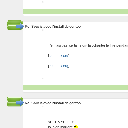
Re: Soucis avec l'install de gentoo
T'en fais pas, certains ont fait chanter le fifre pend
[
lea-linux.org
]
[
lea-linux.org
]
Re: Soucis avec l'install de gentoo
<HORS SUJET>
lol bien marrant