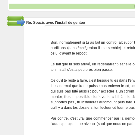
Re: Soucis avec l'install de gentoo
Bon, normalement si tu as fait un control alt suppr t
partitions (dans /mnt/gentoo il me semble) et refa
celui d'avant le reboot.
Le fait que tu sois arrivé, en redemarrant (sans le c
ton install c'est a peu pres bien passé.
Ce qu'il te reste a faire, c'est lorsque tu es dans l
Il est normal que tu ne puisse pas enlever le cd, tou
qui suis pas futé aussi) : pour acceder a un cdrom
monter, il est impossible d'enlever le cd, il faut le 
supportes pas , tu installeras automount plus tard.
qu'il y a dans tes dossiers, ton lecteur cd tourne pa
Par contre, c'est vrai que commencer par la gentoo
t'auras pris quelque niveau. (sauf que nous on parl