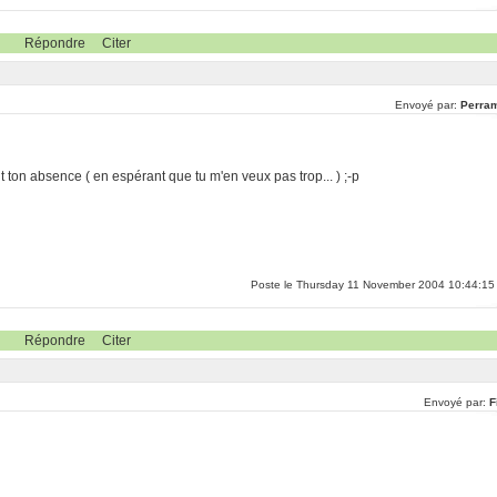
Répondre
Citer
Envoyé par:
Perra
ant ton absence ( en espérant que tu m'en veux pas trop... ) ;-p
Poste le Thursday 11 November 2004 10:44:15
Répondre
Citer
Envoyé par:
F