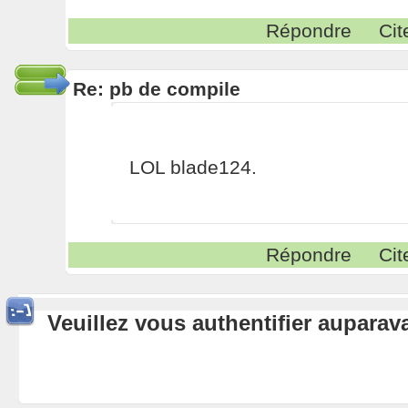
Répondre
Cit
Re: pb de compile
LOL blade124.
Répondre
Cit
Veuillez vous authentifier aupara