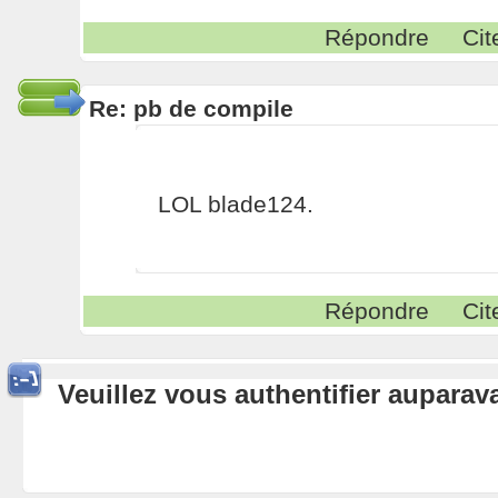
Répondre
Cit
Re: pb de compile
LOL blade124.
Répondre
Cit
Veuillez vous authentifier aupara