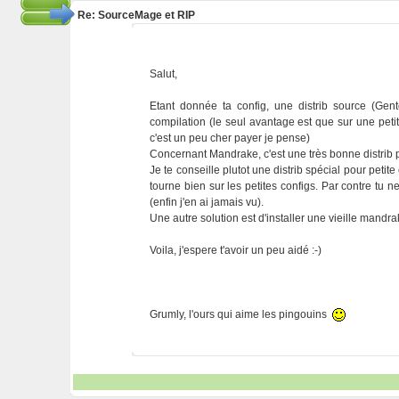
Re: SourceMage et RIP
Salut,
Etant donnée ta config, une distrib source (Ge
compilation (le seul avantage est que sur une petit
c'est un peu cher payer je pense)
Concernant Mandrake, c'est une très bonne distrib p
Je te conseille plutot une distrib spécial pour pet
tourne bien sur les petites configs. Par contre tu n
(enfin j'en ai jamais vu).
Une autre solution est d'installer une vieille mandrak
Voila, j'espere t'avoir un peu aidé :-)
Grumly, l'ours qui aime les pingouins