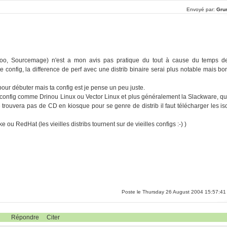
Envoyé par:
Gru
ntoo, Sourcemage) n'est a mon avis pas pratique du tout à cause du temps d
e config, la difference de perf avec une distrib binaire serai plus notable mais bo
our débuter mais ta config est je pense un peu juste.
ite config comme Drinou Linux ou Vector Linux et plus généralement la Slackware, qu
e trouvera pas de CD en kiosque pour se genre de distrib il faut télécharger les is
e ou RedHat (les vieilles distribs tournent sur de vieilles configs :-) )
Poste le Thursday 26 August 2004 15:57:41
Répondre
Citer