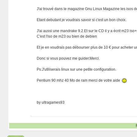
J'ai trouvé dans le magazine Gnu Linux Magazine les isos 
Etant debutant je voudrais savoir si c'est un bon choix.
J'ai aussi une mandrake 9.2.Et sur le CD il y a écrit m23 is
C'est l'iso de m23 ou bien de debien
Et je en voudrais pas débourser plus de 10 € pour acheter un
Donc si vous pouvez me guider.Merci.
Ps:J'utiliserais linux sur une petite configuration.
Pentium 90 mhz 40 Mo de ram merci de votre aide
by ultragames93