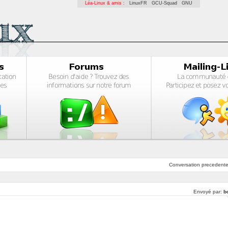
Léa-Linux & amis :
LinuxFR
GCU-Squad
GNU
Conversation
precedent
Envoyé par:
b