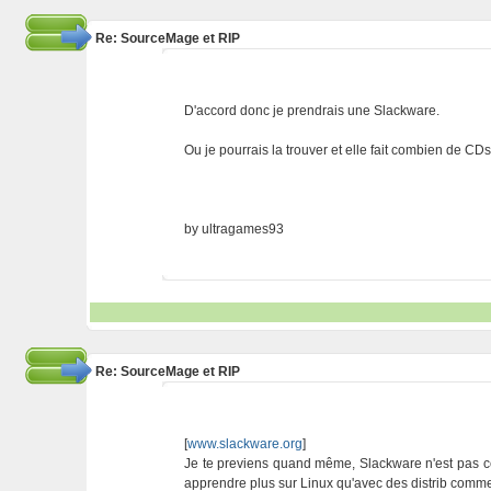
Re: SourceMage et RIP
D'accord donc je prendrais une Slackware.
Ou je pourrais la trouver et elle fait combien de CD
by ultragames93
Re: SourceMage et RIP
[
www.slackware.org
]
Je te previens quand même, Slackware n'est pas ce q
apprendre plus sur Linux qu'avec des distrib comme