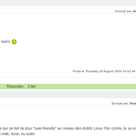
Envoyé par:
b
s merci
Poste le Thursday 26 August 2004 16:02:44
Répondre
Citer
Envoyé par:
Gru
ui se fait de plus "user-friendly" au niveau des distrib Linux. Par contre, tu va e
 mdk, Suse, ou autre.