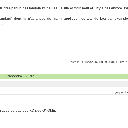
ais créé par un des fondateurs de Lea (le site est tout neuf et il n'y a pas encore un
standard" donc tu n'aura pas de mal a appliquer les tuto de Lea par exemple
re.
Poste le Thursday 26 August 2004 17:46:15
Répondre
Citer
Envoyé par:
b
 un autre bureau que KDE ou GNOME.