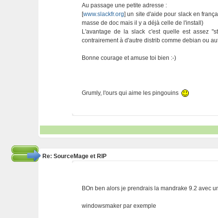
Au passage une petite adresse :
[
www.slackfr.org
] un site d'aide pour slack en franç
masse de doc mais il y a déjà celle de l'install)
L'avantage de la slack c'est quelle est assez "
contrairement à d'autre distrib comme debian ou aut
Bonne courage et amuse toi bien :-)
Grumly, l'ours qui aime les pingouins
Re: SourceMage et RIP
BOn ben alors je prendrais la mandrake 9.2 avec
windowsmaker par exemple