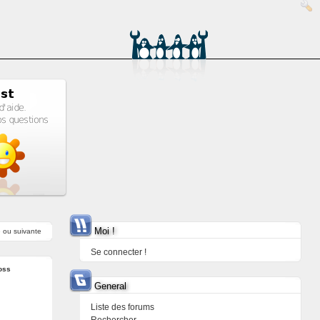
Moi !
e
ou
suivante
Se connecter !
oss
General
Liste des forums