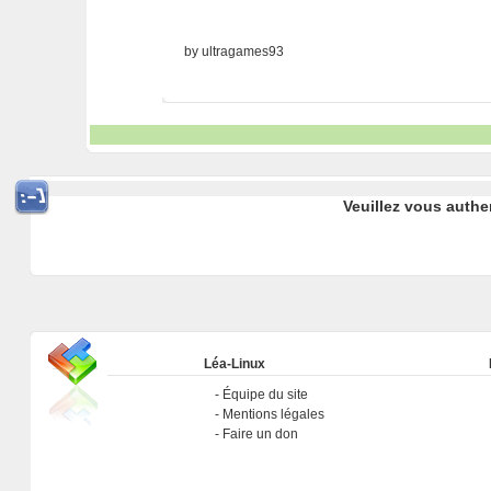
by ultragames93
Veuillez vous authe
Léa-Linux
Équipe du site
Mentions légales
Faire un don