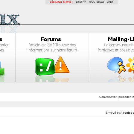
Léa-Linux & amis :
LinuxFR
GCU-Squad
GNU
Conversation
precedent
Envoyé par:
regisco