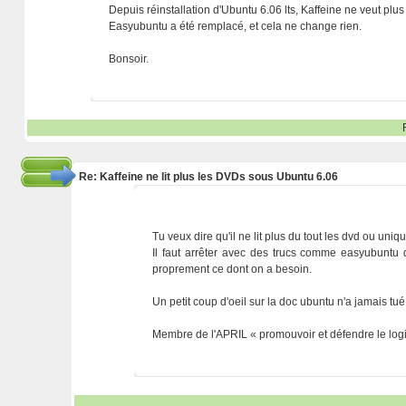
Depuis réinstallation d'Ubuntu 6.06 lts, Kaffeine ne veut pl
Easyubuntu a été remplacé, et cela ne change rien.
Bonsoir.
Re: Kaffeine ne lit plus les DVDs sous Ubuntu 6.06
Tu veux dire qu'il ne lit plus du tout les dvd ou u
Il faut arrêter avec des trucs comme easyubuntu q
proprement ce dont on a besoin.
Un petit coup d'oeil sur la doc ubuntu n'a jamais tué
Membre de l'APRIL « promouvoir et défendre le logic