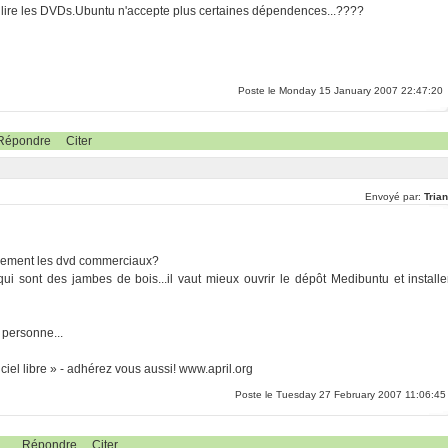
us lire les DVDs.Ubuntu n'accepte plus certaines dépendences...????
Poste le Monday 15 January 2007 22:47:20
Répondre
Citer
Envoyé par:
Tria
niquement les dvd commerciaux?
ui sont des jambes de bois...il vaut mieux ouvrir le dépôt Medibuntu et installe
 personne...
iel libre » - adhérez vous aussi! www.april.org
Poste le Tuesday 27 February 2007 11:06:45
Répondre
Citer