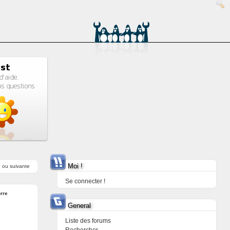
Moi !
e
ou
suivante
Se connecter !
rre
General
Liste des forums