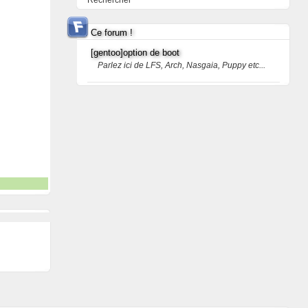
Rechercher
Ce forum !
[gentoo]option de boot
Parlez ici de LFS, Arch, Nasgaia, Puppy etc...