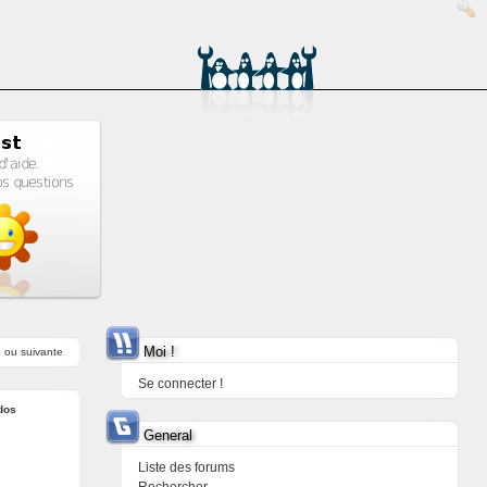
Moi !
e
ou
suivante
Se connecter !
dos
General
Liste des forums