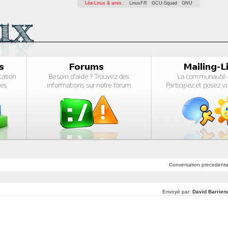
Léa-Linux & amis :
LinuxFR
GCU-Squad
GNU
Conversation
precedent
Envoyé par:
David Barrien