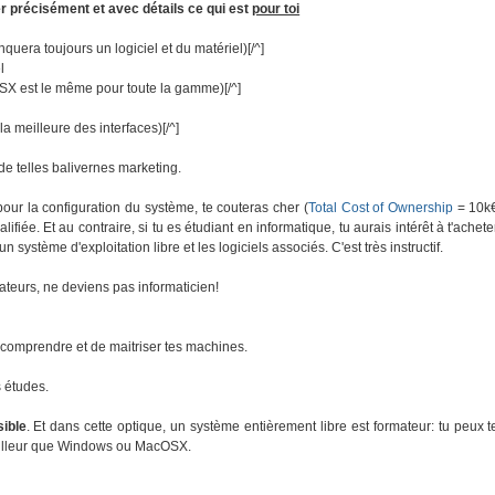
er précisément et avec détails ce qui est
pour toi
nquera toujours un logiciel et du matériel)[/^]
l
SX est le même pour toute la gamme)[/^]
a meilleure des interfaces)[/^]
e telles balivernes marketing.
pour la configuration du système, te couteras cher (
Total Cost of Ownership
= 10k
iée. Et au contraire, si tu es étudiant en informatique, tu aurais intérêt à t'achete
 système d'exploitation libre et les logiciels associés. C'est très instructif.
ateurs, ne deviens pas informaticien!
e comprendre et de maitriser tes machines.
s études.
sible
. Et dans cette optique, un système entièrement libre est formateur: tu peux t
meilleur que Windows ou MacOSX.