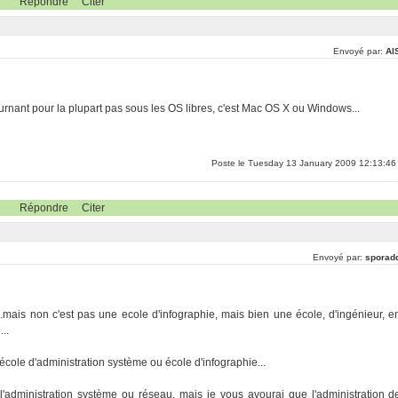
Répondre
Citer
Envoyé par:
Al
ournant pour la plupart pas sous les OS libres, c'est Mac OS X ou Windows...
Poste le Tuesday 13 January 2009 12:13:46
Répondre
Citer
Envoyé par:
sporadd
...mais non c'est pas une ecole d'infographie, mais bien une école, d'ingénieur, e
..
 école d'administration système ou école d'infographie...
'administration système ou réseau, mais je vous avourai que l'administration d