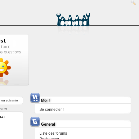
Moi !
e
ou
suivante
vante
Se connecter !
ikt
General
Liste des forums