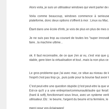
Alors voila, je suis un utilisateur windows qui vient parler d
Voila comme beaucoup, windows commence à serieuseme
plateforme, donc deux options s'offrent à moi : Linux ou Mac.
Étant dans une école d'info, je vois de plus en plus de mes c
Je ne suis pas trop au courant de toutes les "super innovati
faire...la machine ultime...
ok. Il faut reconnaitre, de ce que j'en ai vu, c'est vrai que
stable, gere bien la virtualisation et tout...mais la non plus c
Le gros probleme que j'ai avec mac, ce situe au niveau de le
l'esprit c'est pas trop ça...puis juste pour la bourse faut avoi
C'est peut-etre une question stupide (c'est peut-etre la qu
Est-ce qu'il y a une entreprise/communauté/autre qui fera
(hard & soft), fonctionnant sous linux, avec un systeme veri
utilisateur..Etc : le beurre, l'argent du beurre et la fermière, l
merci pour vos éclairages!