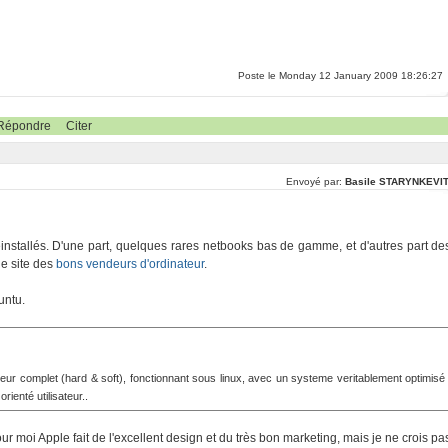
Poste le Monday 12 January 2009 18:26:27
Répondre
Citer
Envoyé par:
Basile STARYNKEVI
installés. D'une part, quelques rares netbooks bas de gamme, et d'autres part de
 le site des
bons vendeurs d'ordinateur
.
untu.
nateur complet (hard & soft), fonctionnant sous linux, avec un systeme veritablement optimisé
rienté utilisateur..
ur moi Apple fait de l'excellent design et du très bon marketing, mais je ne crois pa