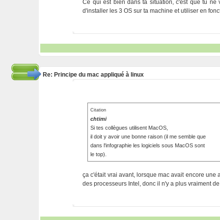
Ce qui est bien dans ta situation, c'est que tu ne v
d'installer les 3 OS sur ta machine et utiliser en fon
Re: Principe du mac appliqué à linux
Citation
chtimi
Si tes collègues utilisent MacOS,
il doit y avoir une bonne raison (il me semble que
dans l'infographie les logiciels sous MacOS sont
le top).
ça c'était vrai avant, lorsque mac avait encore une
des processeurs Intel, donc il n'y a plus vraiment d