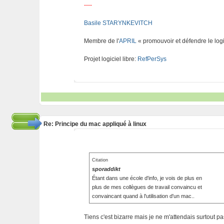
----
Basile STARYNKEVITCH
Membre de l'
APRIL
« promouvoir et défendre le logi
Projet logiciel libre:
RefPerSys
Re: Principe du mac appliqué à linux
Citation
sporaddikt
Étant dans une école d'info, je vois de plus en
plus de mes collègues de travail convaincu et
convaincant quand à l'utilisation d'un mac..
Tiens c'est bizarre mais je ne m'attendais surtout p