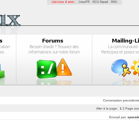
Léa-Linux & amis :
LinuxFR
GCU-Squad
GNU
Conversation
precedent
Aller à la page:
1
2
Page sui
Envoyé par:
sporadd