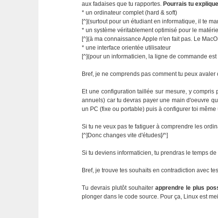
aux fadaises que tu rapportes.
Pourrais tu expliqu
* un ordinateur complet (hard & soft)
[^](surtout pour un étudiant en informatique, il te ma
* un système véritablement optimisé pour le matérie
[^](à ma connaissance Apple n'en fait pas. Le MacO
* une interface orientée utilisateur
[^](pour un informaticien, la ligne de commande est l
Bref, je ne comprends pas comment tu peux avaler d
Et une configuration taillée sur mesure, y compris 
annuels) car tu devras payer une main d'oeuvre qualif
un PC (fixe ou portable) puis à configurer toi même un
Si tu ne veux pas te fatiguer à comprendre les ordin
[^]Donc changes vite d'études[/^]
Si tu deviens informaticien, tu prendras le temps d
Bref, je trouve tes souhaits en contradiction avec te
Tu devrais plutôt souhaiter
apprendre le plus pos
plonger dans le code source. Pour ça, Linux est 