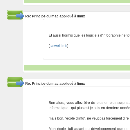
Re: Principe du mac appliqué à linux
Et aussi hormis que les logiciels d'infographie ne t
[
catwell.info
]
Re: Principe du mac appliqué à linux
Bon alors, vous allez être de plus en plus surpris
informatique...qui plus est je suis en derniere année.
mais bon, "école d'info", ne veut pas forcement dire
Mon école, fait autant du développement que de l