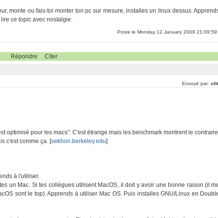
eur, monte ou fais-toi monter ton pc sur mesure, installes un linux dessus. Apprend
ire ce topic avec nostalgie.
Poste le Monday 12 January 2009 21:09:59
Répondre
Citer
Envoyé par:
cht
st optimisé pour les macs". C'est étrange mais les benchmark montrent le contraire
is c'est comme ça. [
sekhon.berkeley.edu
]
ds à l'utiliser.
s un Mac. Si tes collègues utilisent MacOS, il doit y avoir une bonne raison (il m
acOS sont le top). Apprends à utiliser Mac OS. Puis installes GNU/Linux en Doubl