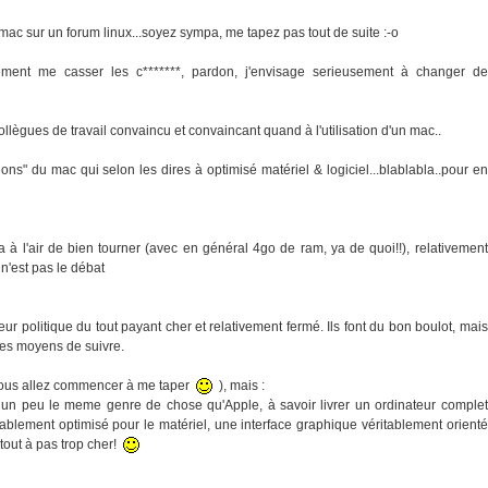
e mac sur un forum linux...soyez sympa, me tapez pas tout de suite :-o
nt me casser les c*******, pardon, j'envisage serieusement à changer de
ollègues de travail convaincu et convaincant quand à l'utilisation d'un mac..
ons" du mac qui selon les dires à optimisé matériel & logiciel...blablabla..pour en
 ça à l'air de bien tourner (avec en général 4go de ram, ya de quoi!!), relativement
e n'est pas le débat
ur politique du tout payant cher et relativement fermé. Ils font du bon boulot, mais
r les moyens de suivre.
e vous allez commencer à me taper
), mais :
it un peu le meme genre de chose qu'Apple, à savoir livrer un ordinateur complet
tablement optimisé pour le matériel, une interface graphique véritablement orienté
e tout à pas trop cher!