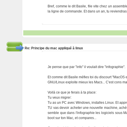
Bref, comme le dit Basile, file vite chez un assembl
la ligne de commande. Et dans un an, tu reviendras l
Re: Principe du mac appliqué à linux
Je pense que par "info" il voulait dire "infographie".
Et comme dit Basile méfies toi du discourt "MacOS e
GNU/Linux exploite mieux les Macs... C'est cons ma
Voilà ce que je ferais à ta place:
Tu veux migrer:
Tu as un PC avec Windows, installes Linux. Et appren
TU vas devoir acheter une nouvelle machine, achète
semble que dans l'infographie les logiciels sous M
boot sur ton Mac, et compares...