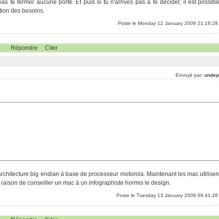
as te fermer aucune porte. Et puis si tu n'arrives pas à te décider, il est possibl
ction des besoins.
Poste le Monday 12 January 2009 21:16:28
Répondre
Citer
Envoyé par:
undep
 architecture big endian à base de processeur motorola. Maintenant les mac utilisen
e raison de conseiller un mac à un infographiste hormis le design.
Poste le Tuesday 13 January 2009 09:41:26