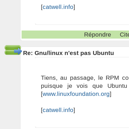
[
catwell.info
]
Répondre
Cit
Re: Gnu/linux n'est pas Ubuntu
Tiens, au passage, le RPM co
puisque je vois que Ubuntu 
[
www.linuxfoundation.org
]
[
catwell.info
]