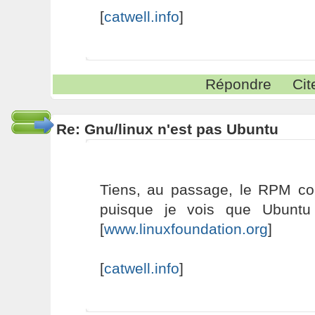
[
catwell.info
]
Répondre
Cit
Re: Gnu/linux n'est pas Ubuntu
Tiens, au passage, le RPM co
puisque je vois que Ubuntu 
[
www.linuxfoundation.org
]
[
catwell.info
]