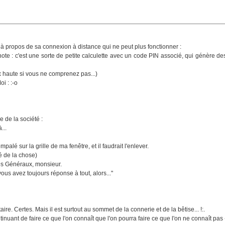
à propos de sa connexion à distance qui ne peut plus fonctionner :
te : c'est une sorte de petite calculette avec un code PIN associé, qui génère de
oix haute si vous ne comprenez pas...)
oi : :-o
 de la société :
...
 empalé sur la grille de ma fenêtre, et il faudrait l'enlever.
é de la chose)
ces Généraux, monsieur.
vous avez toujours réponse à tout, alors..."
re. Certes. Mais il est surtout au sommet de la connerie et de la bêtise... !:.
inuant de faire ce que l'on connaît que l'on pourra faire ce que l'on ne connaît pas 