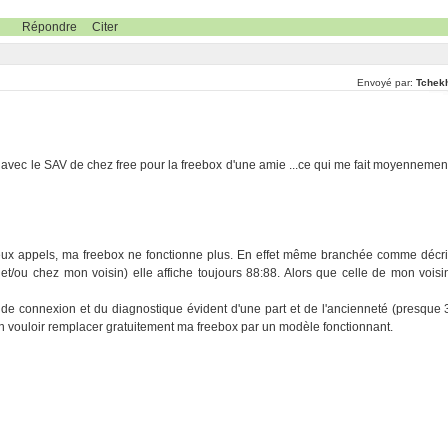
Répondre
Citer
Envoyé par:
Tchek
r avec le SAV de chez free pour la freebox d'une amie ...ce qui me fait moyennemen
reux appels, ma freebox ne fonctionne plus. En effet même branchée comme décri
et/ou chez mon voisin) elle affiche toujours 88:88. Alors que celle de mon voisi
e connexion et du diagnostique évident d'une part et de l'ancienneté (presque 
en vouloir remplacer gratuitement ma freebox par un modèle fonctionnant.