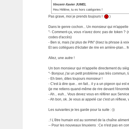
Vincent-Xavier JUMEL
Heu Hélène, tu es hors catégories !
Pas grave, moi je prends toujours !
)
Dans le genre cochon... Un monsieur qui m'appelle 
"- Comment-ça, vous n'avez donc pas de token ? (no
codes d'accès)
- Ben si, mais j'ai plus de PIN" (lisez la phrase à v
Et ses collègues d'éclater de rire en arrière-plan... M
Allez, une autre !
Un bon monsieur qui m'appelle directement du siège
"- Bonjour, j'ai un petit problème pas très commun, là
- Eh bien, dites toujours monsieur !
- C'est à dire que... en fait... il y a un pigeon qui est
(je me retiens quand-même de rire devant l'énormit
- Ah... euh... Vous devez vous en référer aux Servi
- Ah bon, ok. Je vous ai appelé car c'est un réflexe, 
Les suivantes je les garde pour la suite :-))
.:! L'être humain est au sommet de la chaîne alimentai
-- Pour les nouveaux linuxiens : Ce n'est pas en cont