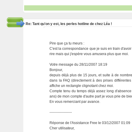
Re: Tant qu'on y est, les perles hotline de chez Léa !
Pire que ça tu meurs :
C'est la correspondance que je suis en train d'avoi
rire mais qui j'espère vous amusera plus que moi.
Votre message du 28/11/2007 18:19
Bonjour,
depuis déjà plus de 15 jours, et suite à de nomb
dans la FAQ (directement à des prises différentes 
affiche un rectangle clignotant chez moi.
Compte tenu du temps déjà assez long d'absence d
ans) de mon compte d'autre part je vous prie de bi
En vous remerciant par avance.
-------------------
Réponse de l'Assistance Free le 03/12/2007 01:09
Cher utilisateur,