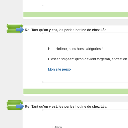
Re: Tant qu'on y est, les perles hotline de chez Léa !
Heu Hélène, tu es hors catégories !
C'est en forgeant qu'on devient forgeron, et c'est e
Mon site perso
Re: Tant qu'on y est, les perles hotline de chez Léa !
Citation