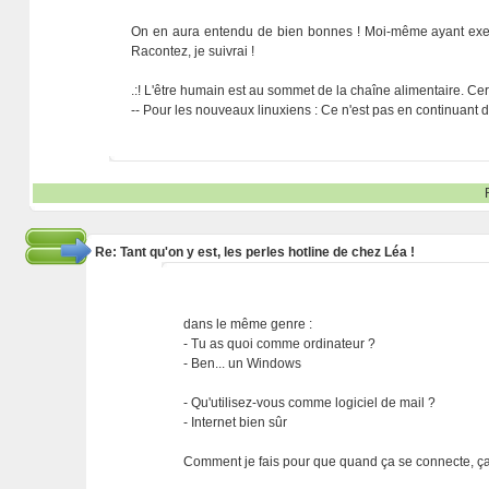
On en aura entendu de bien bonnes ! Moi-même ayant exercé
Racontez, je suivrai !
.:! L'être humain est au sommet de la chaîne alimentaire. Certe
-- Pour les nouveaux linuxiens : Ce n'est pas en continuant de
Re: Tant qu'on y est, les perles hotline de chez Léa !
dans le même genre :
- Tu as quoi comme ordinateur ?
- Ben... un Windows
- Qu'utilisez-vous comme logiciel de mail ?
- Internet bien sûr
Comment je fais pour que quand ça se connecte, ça