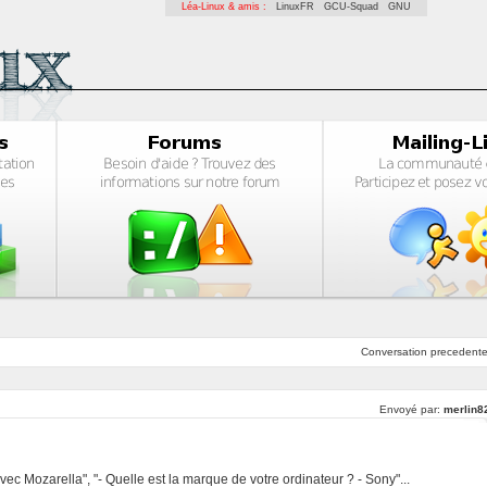
Léa-Linux & amis :
LinuxFR
GCU-Squad
GNU
Conversation
precedent
Envoyé par:
merlin8
ec Mozarella", "- Quelle est la marque de votre ordinateur ? - Sony"...