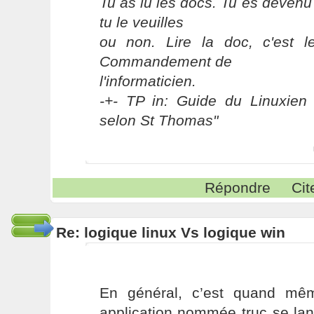
Tu as lu les docs. Tu es devenu
tu le veuilles
ou non. Lire la doc, c'est 
Commandement de
l'informaticien.
-+- TP in: Guide du Linuxien 
selon St Thomas"
Répondre
Cit
Re: logique linux Vs logique win
En général, c’est quand mê
application nommée truc se la