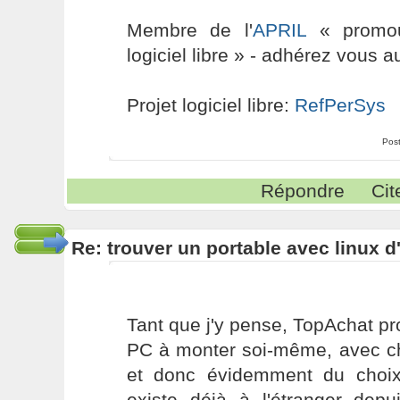
Membre de l'
APRIL
« promouv
logiciel libre » - adhérez vous a
Projet logiciel libre:
RefPerSys
Pos
Répondre
Cit
Re: trouver un portable avec linux d
Tant que j'y pense, TopAchat p
PC à monter soi-même, avec c
et donc évidemment du choix
existe déjà à l'étranger de