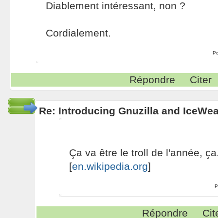
Diablement intéressant, non ?
Cordialement.
Po
Répondre
Citer
Re: Introducing Gnuzilla and IceWe
Ça va être le troll de l'année, ça.
[
en.wikipedia.org
]
P
Répondre
Cit