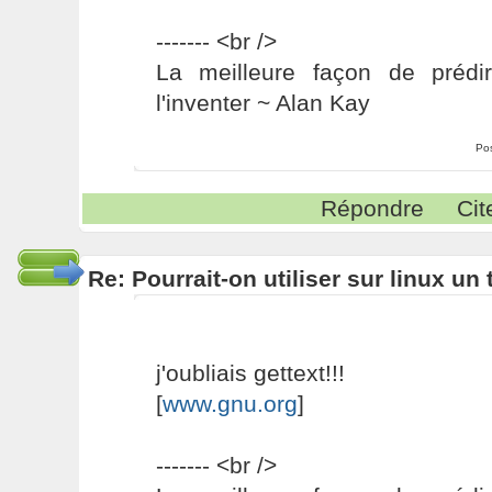
------- <br />
La meilleure façon de prédir
l'inventer ~ Alan Kay
Po
Répondre
Cit
Re: Pourrait-on utiliser sur linux u
j'oubliais gettext!!!
[
www.gnu.org
]
------- <br />