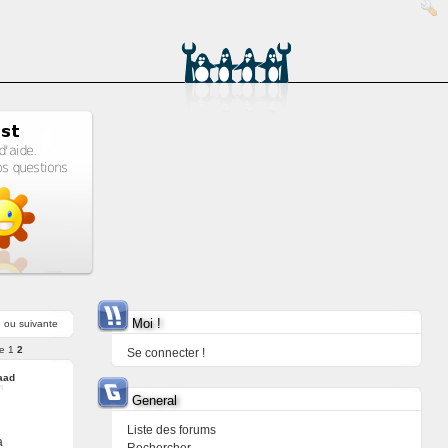
Moi !
e
ou
suivante
e
1
2
Se connecter !
aad
General
Liste des forums
a