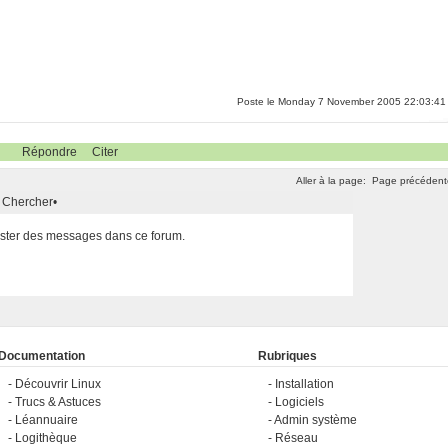
Poste le Monday 7 November 2005 22:03:41
Répondre
Citer
Aller à la page:
Page précédent
Chercher
•
poster des messages dans ce forum.
Documentation
Rubriques
Découvrir Linux
Installation
Trucs & Astuces
Logiciels
Léannuaire
Admin système
Logithèque
Réseau