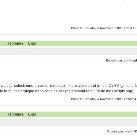
Poste le Saturday 5 November 2005 17:13:42
Répondre
Citer
Envoyé par:
christop
 puis je selectionne un autre morceau => ensuite quand je fais Ctrl+V ça colle l
le le 2°; tres pratique dans certains cas (notamment l'ecriture de mes scripts php)
Poste le Saturday 5 November 2005 17:59:54
Répondre
Citer
Envoyé par:
merlin8