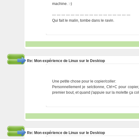
machine. :-)
--- --- --- --- --- --- --- --- --- --- --- --- --- --- --- --- ---
Qui fait le malin, tombe dans le ravin.
Re: Mon expérience de Linux sur le Desktop
Une petite chose pour le copier/coller:
Personnellement je selctionne, Ctrl+C pour copier,
premier bout, et quand j'appuie sur la molette ça col
Re: Mon expérience de Linux sur le Desktop