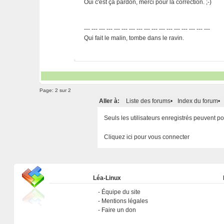
Oui c'est ça pardon, merci pour la correction. ;-)
--- --- --- --- --- --- --- --- --- --- --- --- --- --- --- --- ---
Qui fait le malin, tombe dans le ravin.
Page:
2 sur 2
Aller à:
Liste des forums
•
Index du forum
•
Seuls les utilisateurs enregistrés peuvent 
Cliquez ici pour vous connecter
Léa-Linux
Équipe du site
Mentions légales
Faire un don