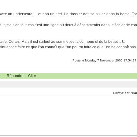
vec un underscore: _ et non un tiret. Le dossier doit se situer dans ta home. To
défaut, mais en tout cas c'est une ligne ou deux à décommenter dans le fichier de con
re. Certes. Mais il est surtout au sommet de la connerie et de la bêtise... !:.
inuant de faire ce que l'on connaît que l'on pourra faire ce que l'on ne connaît pas 
Poste le Monday 7 November 2005 17:54:27
Répondre
Citer
Envoyé par:
Vla