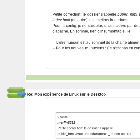
Petite correction: le dossier s'appelle
public_html
a
index.html
(ou autre) tu le mettras là-dedans.
Pour la config, je ne sais plus si c'est activé par 
d'apache. En somme, rien d'insurmontable. :-)
.:! L'être humain est au sommet de la chaîne alimentai
-- Pour les nouveaux linuxiens : Ce n'est pas en cont
-
Re: Mon expérience de Linux sur le Desktop
Citation
merlin8282
Petite correction: le dossier s'appelle
public_html avec un underscore: _ et non un tiret.