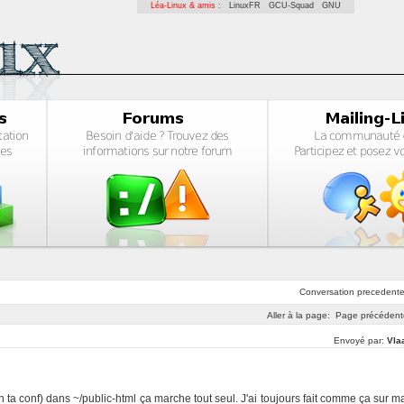
Léa-Linux & amis :
LinuxFR
GCU-Squad
GNU
Conversation
precedent
Aller à la page:
Page précédent
Envoyé par:
Vla
on ta conf) dans ~/public-html ça marche tout seul. J'ai toujours fait comme ça sur m