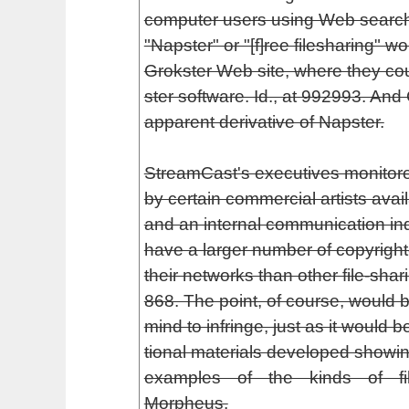
computer users using Web search 
"Napster" or "[f]ree filesharing" w
Grokster Web site, where they co
ster software. Id., at 992­993. An
apparent derivative of Napster.
StreamCast's executives monitor
by certain commercial artists avai
and an internal communication in
have a larger number of copyrigh
their networks than other file-shari
868. The point, of course, would be
mind to infringe, just as it would b
tional materials developed showi
examples of the kinds of fil
Morpheus.