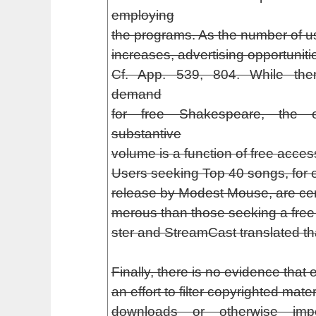
employing
the programs. As the number of u
increases, advertising opportuni
Cf. App. 539, 804. While the
demand
for free Shakespeare, the 
substantive
volume is a function of free acces
Users seeking Top 40 songs, for e
release by Modest Mouse, are cert
merous than those seeking a fre
ster and StreamCast translated th
Finally, there is no evidence tha
an effort to filter copyrighted mate
downloads or otherwise im