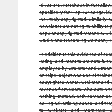
Id., at 848. Morpheus in fact allo
specifically for "Top 40" songs, id
inevitably copyrighted. Similarly, 
newsletter promoting its ability to 
popular copyrighted materials. Bri
Studio and Recording Company Pet
In addition to this evidence of ex
keting, and intent to promote furt
employed by Grokster and StreamC
principal object was use of their 
copyrighted works. Grokster and
revenue from users, who obtain the
nothing. Instead, both companies
selling advertising space, and the
to Grokster and Morpheus u