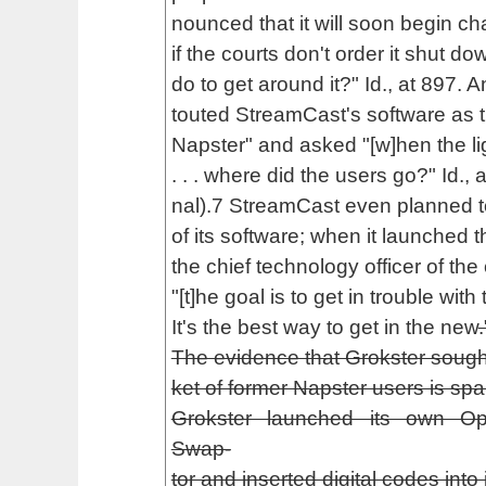
nounced that it will soon begin ch
if the courts don't order it shut dow
do to get around it?" Id., at 897.
touted StreamCast's software as th
Napster" and asked "[w]hen the li
. . . where did the users go?" Id., at
nal).7 StreamCast even planned to 
of its software; when it launched
the chief technology officer of th
"[t]he goal is to get in trouble wit
It's the best way to get in the new
.
The evidence that Grokster sought
ket of former Napster users is spar
Grokster launched its own O
Swap-
tor and inserted digital codes into 