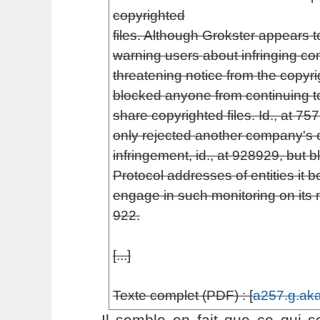
copyrighted
files. Although Grokster appears 
warning users about infringing co
threatening notice from the copyrig
blocked anyone from continuing to
share copyrighted files. Id., at 75
only rejected another company's of
infringement, id., at 928­929, but 
Protocol addresses of entities it b
engage in such monitoring on its ne
922.
[...]
Texte complet (PDF) : [
a257.g.aka
Il semble en fait que ce qui s