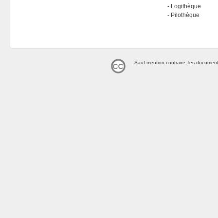
Logithèque
Pilothèque
Sauf mention contraire, les document