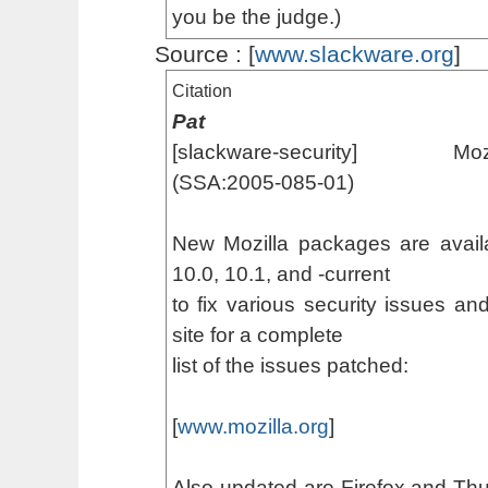
you be the judge.)
Source : [
www.slackware.org
]
Citation
Pat
[slackware-security] Mozilla
(SSA:2005-085-01)
New Mozilla packages are availa
10.0, 10.1, and -current
to fix various security issues an
site for a complete
list of the issues patched:
[
www.mozilla.org
]
Also updated are Firefox and Thu