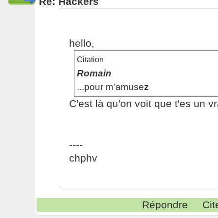
Re: Hackers
hello,
Citation
Romain
...pour m'amuse
z
C'est là qu'on voit que t'es un 
----
chphv
Répondre
Cit