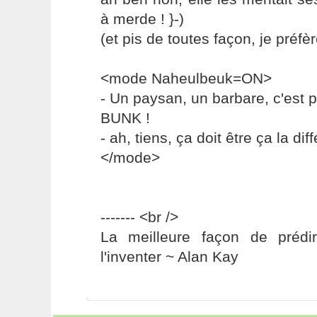
à merde ! }-)
(et pis de toutes façon, je préfèr
<mode Naheulbeuk=ON>
- Un paysan, un barbare, c'est pa
BUNK !
- ah, tiens, ça doit être ça la diff
</mode>
------- <br />
La meilleure façon de prédir
l'inventer ~ Alan Kay