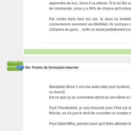
apprendre de truc, sinon il va refuser. Si tu lui fai
de commande, sinon y a 99% de chance qu'il refus
Par contre dans tous les cas, tu peux lui installe
connecterons surement via WebMail. Ils sont pas 
100aines de gens ... enfin ce serait parfaitement co
Re: Points de formation internet
Mandrake Move 2 est une autre idée pour la démo, m
un livecd).
Est-ce que ça se connectera direct au net même si i
Pout Thunderbird, je suis d'accord avec Fred sur le
théorie, on n'a pas le droit de consulter un compte m
Pour OpenOffice, pensez-vous qu'il faille attendre l