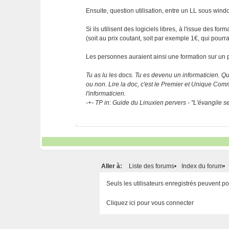
Ensuite, question utilisation, entre un LL sous windo
Si ils utilisent des logiciels libres, à l'issue des
(soit au prix coutant, soit par exemple 1€, qui pourra 
Les personnes auraient ainsi une formation sur un pr
Tu as lu les docs. Tu es devenu un informaticien. Que
ou non. Lire la doc, c'est le Premier et Unique C
l'informaticien.
-+- TP in: Guide du Linuxien pervers - "L'évangile 
Aller à:
Liste des forums
•
Index du forum
•
Seuls les utilisateurs enregistrés peuvent 
Cliquez ici pour vous connecter