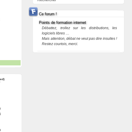
Rechercher
Ce forum !
Points de formation internet
Débattez, trollez sur les distributions, les
logiciels libres ....
Mais attention, débat ne veut pas dire insultes !
Restez courtois, merci.
red)
r
i
p