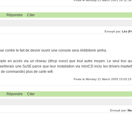
Poste le Monday 21 March 2005 14:52:59
Répondre
Citer
Envoyé par:
Léa (F
 par contre le fait de devoir ouvrir une console sera rédibitoire amha.
imple en accés via un réseau (dhcp roxor) que tout autre moyen. Le seul truc qu
onseillerais une SuSE parce que leur installation via miniCD inclu les drivers madwif
e de commande) plus de carte wifi.
Poste le Monday 21 March 2005 15:03:15
Répondre
Citer
Envoyé par:
Ma