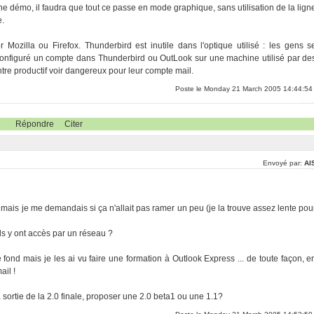
s une démo, il faudra que tout ce passe en mode graphique, sans utilisation de la lign
e.
r Mozilla ou Firefox. Thunderbird est inutile dans l'optique utilisé : les gens s
configuré un compte dans Thunderbird ou OutLook sur une machine utilisé par de
ntre productif voir dangereux pour leur compte mail.
Poste le Monday 21 March 2005 14:44:54
Répondre
Citer
Envoyé par:
Al
ais je me demandais si ça n'allait pas ramer un peu (je la trouve assez lente pou
ls y ont accès par un réseau ?
 fond mais je les ai vu faire une formation à Outlook Express ... de toute façon, e
ail !
a sortie de la 2.0 finale, proposer une 2.0 beta1 ou une 1.1?