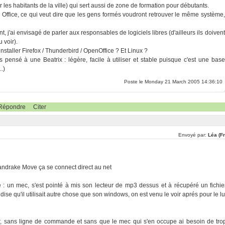
 les habitants de la ville) qui sert aussi de zone de formation pour débutants.
 Office, ce qui veut dire que les gens formés voudront retrouver le même système,
'ai envisagé de parler aux responsables de logiciels libres (d'ailleurs ils doivent
 voir).
staller Firefox / Thunderbird / OpenOffice ? Et Linux ?
ais pensé à une Beatrix : légère, facile à utiliser et stable puisque c'est une base
.)
Poste le Monday 21 March 2005 14:36:10
Répondre
Citer
Envoyé par:
Léa (F
andrake Move ça se connect direct au net
é : un mec, s'est pointé à mis son lecteur de mp3 dessus et à récupéré un fichie
se qu'il utilisait autre chose que son windows, on est venu le voir aprés pour le lu
jour, sans ligne de commande et sans que le mec qui s'en occupe ai besoin de tro