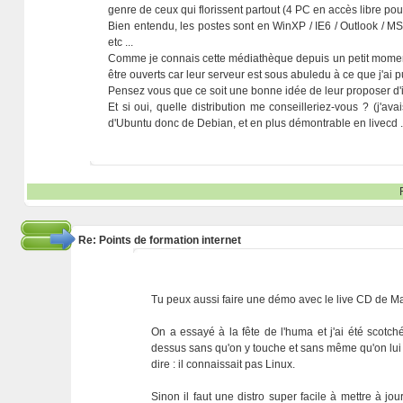
genre de ceux qui florissent partout (4 PC en accès libre pour
Bien entendu, les postes sont en WinXP / IE6 / Outlook / MS
etc ...
Comme je connais cette médiathèque depuis un petit moment, j
être ouverts car leur serveur est sous abuledu à ce que j'ai pu
Pensez vous que ce soit une bonne idée de leur proposer d'in
Et si oui, quelle distribution me conseilleriez-vous ? (j'av
d'Ubuntu donc de Debian, et en plus démontrable en livecd ..
Re: Points de formation internet
Tu peux aussi faire une démo avec le live CD de M
On a essayé à la fête de l'huma et j'ai été scotch
dessus sans qu'on y touche et sans même qu'on lui di
dire : il connaissait pas Linux.
Sinon il faut une distro super facile à mettre à 