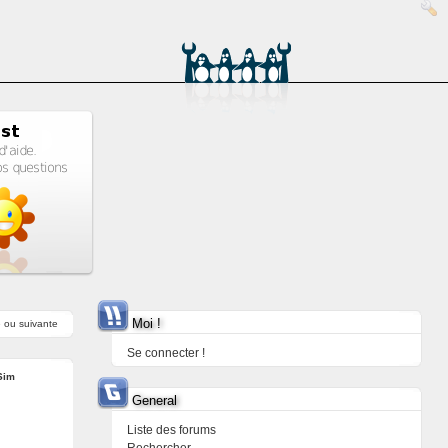
Moi !
e
ou
suivante
Se connecter !
Sim
General
Liste des forums