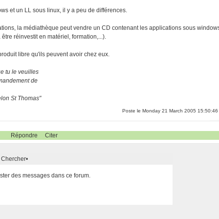
ws et un LL sous linux, il y a peu de différences.
 formations, la médiathèque peut vendre un CD contenant les applications sous window
être réinvestit en matériel, formation,...).
oduit libre qu'ils peuvent avoir chez eux.
 tu le veuilles
ommandement de
selon St Thomas"
Poste le Monday 21 March 2005 15:50:46
Répondre
Citer
Chercher
•
poster des messages dans ce forum.